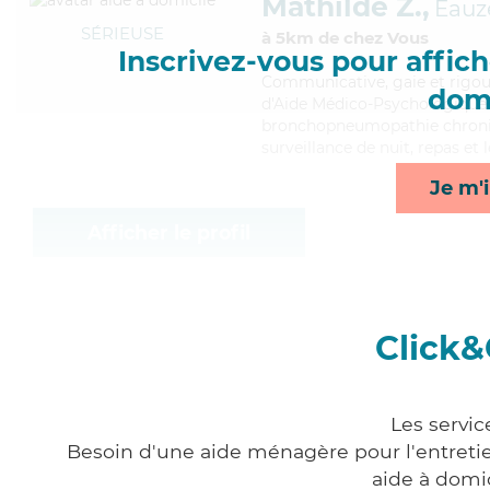
Mathilde Z.,
Eauz
SÉRIEUSE
à 5km de chez Vous
Inscrivez-vous pour affiche
Communicative
, gaie et rig
domi
d'Aide Médico-Psychologique (
bronchopneumopathie chroniqu
surveillance de nuit, repas et 
Je m'i
Afficher le profil
Click&
Les servic
Besoin d'une aide ménagère pour l'entretien
aide à domi