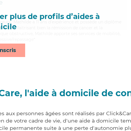
e
r plus de profils d’aides à
oureuse, Mathilde a 11 ans d'expérience et possède un diplôme
cile
AMP). Maitrisant bien la rémission de cancer et la
e obstructive, Mathilde apporte ses services de mobilité,
lessive/repassage*
nscris
Care, l'aide à domicile de co
es aux personnes âgées sont réalisés par Click&Ca
 de votre cadre de vie, d'une aide à domicile tem
cile permanente suite à une perte d'autonomie pl