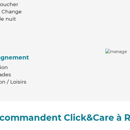
Coucher
 / Change
e nuit
agnement
ion
ades
n / Loisirs
recommandent Click&Care à 