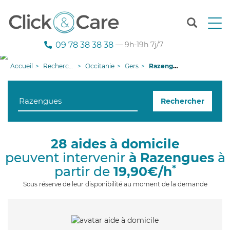
T
o
g
09 78 38 38 38
— 9h-19h 7j/7
g
l
Accueil
Recherche aide à domicile
Occitanie
Gers
Razengues
e
n
a
Rechercher
v
i
g
a
28 aides à domicile
t
peuvent intervenir
à Razengues
à
i
o
*
partir de
19,90€/h
n
Sous réserve de leur disponibilité au moment de la demande