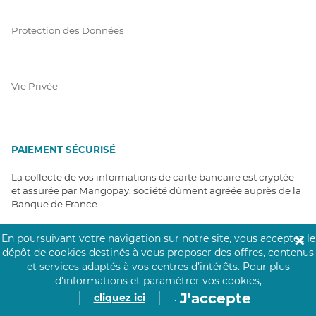
Protection des Données
Vie Privée
PAIEMENT SÉCURISÉ
La collecte de vos informations de carte bancaire est cryptée
et assurée par Mangopay, société dûment agréée auprès de la
Banque de France.
En poursuivant votre navigation sur notre site, vous acceptez le
✕
dépôt de cookies destinés à vous proposer des offres, contenus
et services adaptés à vos centres d’intérêts.
Pour plus
d’informations et paramétrer vos cookies,
J'accepte
cliquez ici
.
NOS PARTENAIRES