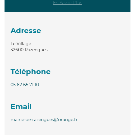
En Savoir Plus
Adresse
Le Village
32600
Razengues
Téléphone
05 62 65 71 10
Email
mairie-de-razengues@orange.fr