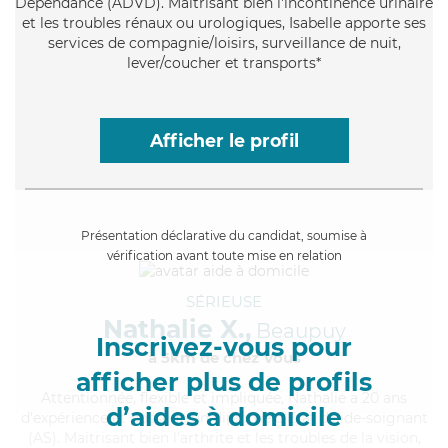
Dépendance (ADVD). Maitrisant bien l'incontinence urinaire
et les troubles rénaux ou urologiques, Isabelle apporte ses
services de compagnie/loisirs, surveillance de nuit,
lever/coucher et transports*
Afficher le profil
Présentation déclarative du candidat, soumise à
vérification avant toute mise en relation
SÉRIEUSE
Nathalie X.,
Beaupuy
Inscrivez-vous pour
à 5km de chez Vous
afficher plus de profils
Attentionnée
, flexible et impliquée, Nathalie a 20 ans
d’aides à domicile
d'expérience et possède un diplôme d'Etat d'aide-soignant
(AS). Maitrisant bien l'arthrite et les troubles de la vision,