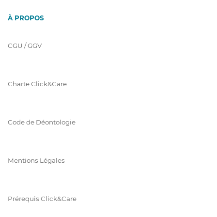
À PROPOS
CGU / GGV
Charte Click&Care
Code de Déontologie
Mentions Légales
Prérequis Click&Care