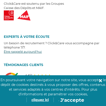
Click&Care est soutenu par les Groupes
Caisse des Dépôts et MAIF.
EXPERTS À VOTRE ÉCOUTE
Un besoin de recrutement ? Click&Care vous accompagne par
téléphone 7/7
.
Être rappelé aujourd'hui
T
É
MOIGNAGES CLIENTS
4,6
/5
Avis clients
récoltés sur
En poursuivant votre navigation sur notre site, vous acceptez le
✕
Google
dépôt de cookies destinés à vous proposer des offres, contenus
et services adaptés à vos centres d’intérêts.
Pour plus
d’informations et paramétrer vos cookies,
J'accepte
cliquez ici
.
COMMUNAUTÉ CLICK&CARE