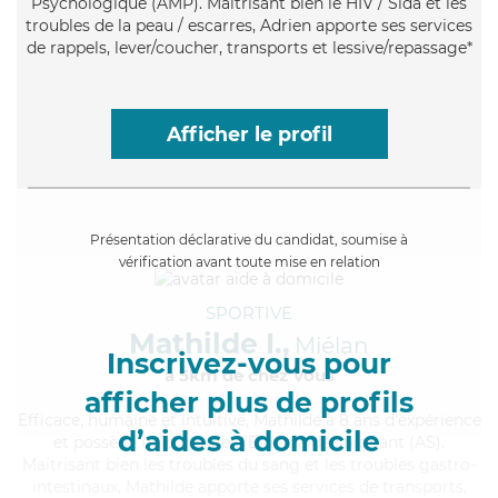
Psychologique (AMP). Maitrisant bien le HIV / Sida et les
troubles de la peau / escarres, Adrien apporte ses services
de rappels, lever/coucher, transports et lessive/repassage*
Afficher le profil
Présentation déclarative du candidat, soumise à
vérification avant toute mise en relation
SPORTIVE
Mathilde I.,
Miélan
Inscrivez-vous pour
à 5km de chez Vous
afficher plus de profils
Efficace
, humaine et intuitive, Mathilde a 8 ans d'expérience
d’aides à domicile
et possède un diplôme d'Etat d'aide-soignant (AS).
Maitrisant bien les troubles du sang et les troubles gastro-
intestinaux, Mathilde apporte ses services de transports,