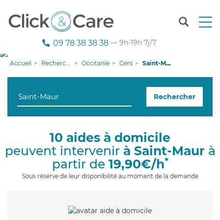
T
o
g
09 78 38 38 38
— 9h-19h 7j/7
g
l
Accueil
Recherche aide à domicile
Occitanie
Gers
Saint-Maur
e
n
a
Rechercher
v
i
g
a
10 aides à domicile
t
peuvent intervenir
à Saint-Maur
à
i
o
*
partir de
19,90€/h
n
Sous réserve de leur disponibilité au moment de la demande