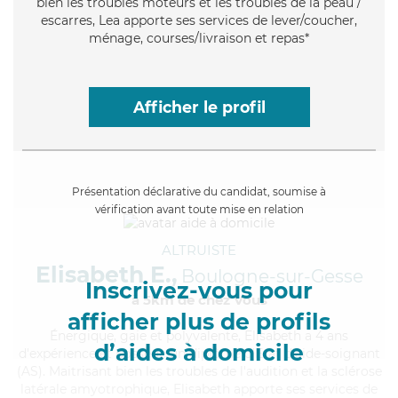
bien les troubles moteurs et les troubles de la peau /
escarres, Lea apporte ses services de lever/coucher,
ménage, courses/livraison et repas*
Afficher le profil
Présentation déclarative du candidat, soumise à
vérification avant toute mise en relation
ALTRUISTE
Elisabeth E.,
Boulogne-sur-Gesse
Inscrivez-vous pour
à 5km de chez Vous
afficher plus de profils
Énergique
, gaie et polyvalente, Elisabeth a 4 ans
d’aides à domicile
d'expérience et possède un diplôme d'Etat d'aide-soignant
(AS). Maitrisant bien les troubles de l'audition et la sclérose
latérale amyotrophique, Elisabeth apporte ses services de