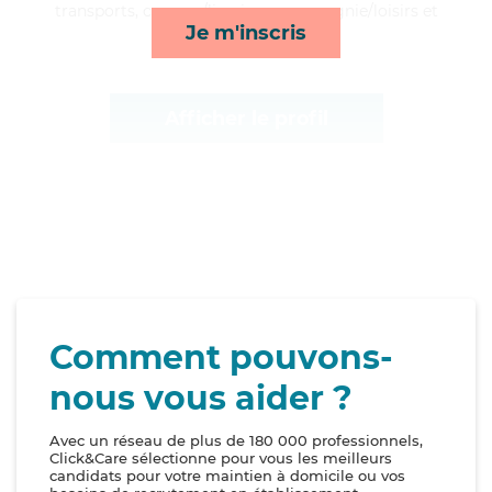
transports, courses/livraison, compagnie/loisirs et
Je m'inscris
toilette/habillage*
Afficher le profil
Comment pouvons-
nous vous aider ?
Avec un réseau de plus de 180 000 professionnels,
Click&Care sélectionne pour vous les meilleurs
candidats pour votre maintien à domicile ou vos