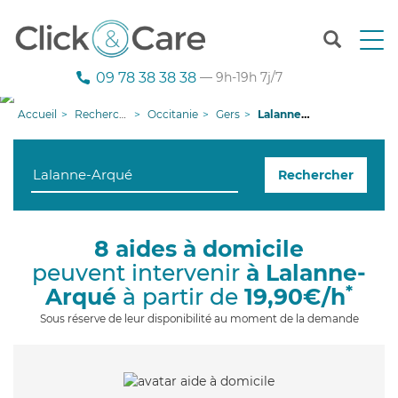
T
o
g
09 78 38 38 38
— 9h-19h 7j/7
g
l
Accueil
Recherche aide à domicile
Occitanie
Gers
Lalanne-Arqué
e
n
a
Rechercher
v
i
g
a
8 aides à domicile
t
peuvent intervenir
à Lalanne-
i
o
*
Arqué
à partir de
19,90€/h
n
Sous réserve de leur disponibilité au moment de la demande