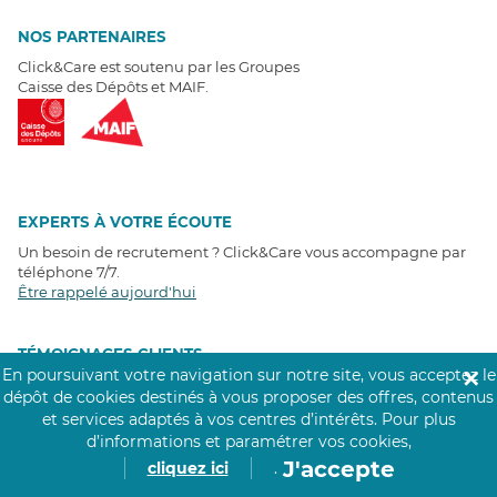
NOS PARTENAIRES
Click&Care est soutenu par les Groupes
Caisse des Dépôts et MAIF.
EXPERTS À VOTRE ÉCOUTE
Un besoin de recrutement ? Click&Care vous accompagne par
téléphone 7/7
.
Être rappelé aujourd'hui
T
É
MOIGNAGES CLIENTS
En poursuivant votre navigation sur notre site, vous acceptez le
✕
dépôt de cookies destinés à vous proposer des offres, contenus
4,6
/5
et services adaptés à vos centres d’intérêts.
Pour plus
Avis clients
récoltés sur
d’informations et paramétrer vos cookies,
Google
J'accepte
cliquez ici
.