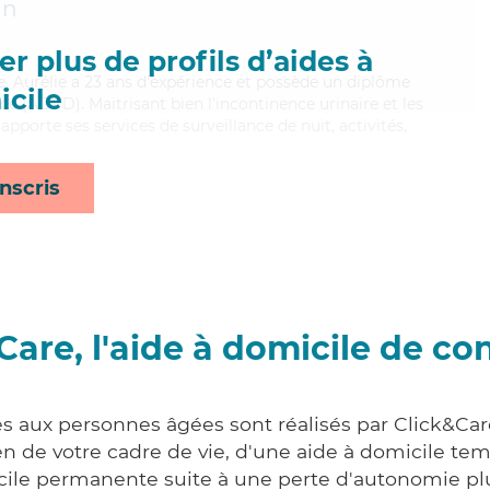
an
r plus de profils d’aides à
ce, Aurélie a 23 ans d'expérience et possède un diplôme
cile
e (ADVD). Maitrisant bien l'incontinence urinaire et les
 apporte ses services de surveillance de nuit, activités,
nscris
Care, l'aide à domicile de co
es aux personnes âgées sont réalisés par Click&Care
 de votre cadre de vie, d'une aide à domicile tem
cile permanente suite à une perte d'autonomie pl