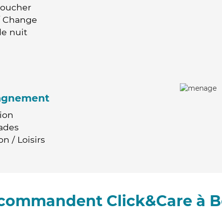
Coucher
 / Change
e nuit
agnement
ion
ades
n / Loisirs
recommandent Click&Care à Bé