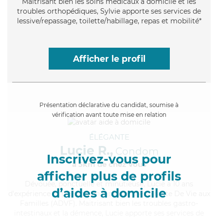
Maitrisant bien les soins médicaux à domicile et les
troubles orthopédiques, Sylvie apporte ses services de
lessive/repassage, toilette/habillage, repas et mobilité*
Afficher le profil
Présentation déclarative du candidat, soumise à
vérification avant toute mise en relation
ÉLÉGANTE
Lucie R.,
Condom
Inscrivez-vous pour
à 5km de chez Vous
afficher plus de profils
Dévouée
, ponctuelle et minutieuse, Lucie a 10 ans
d’aides à domicile
d'expérience et possède un diplôme d'Assistante De Vie aux
Familles (ADVF). Maitrisant bien les troubles gastro-
intestinaux et la démence, Lucie apporte ses services de