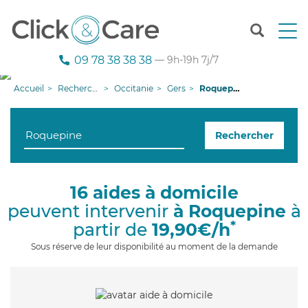
T
o
g
09 78 38 38 38
— 9h-19h 7j/7
g
l
Accueil
Recherche aide à domicile
Occitanie
Gers
Roquepine
e
n
a
Rechercher
v
i
g
a
16 aides à domicile
t
peuvent intervenir
à Roquepine
à
i
o
*
partir de
19,90€/h
n
Sous réserve de leur disponibilité au moment de la demande