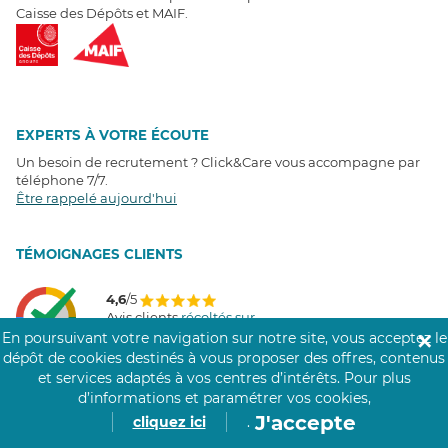
Caisse des Dépôts et MAIF.
EXPERTS À VOTRE ÉCOUTE
Un besoin de recrutement ? Click&Care vous accompagne par
téléphone 7/7
.
Être rappelé aujourd'hui
T
É
MOIGNAGES CLIENTS
4,6
/5
Avis clients
récoltés sur
Google
En poursuivant votre navigation sur notre site, vous acceptez le
✕
dépôt de cookies destinés à vous proposer des offres, contenus
et services adaptés à vos centres d’intérêts.
Pour plus
d’informations et paramétrer vos cookies,
J'accepte
cliquez ici
.
COMMUNAUTÉ CLICK&CARE