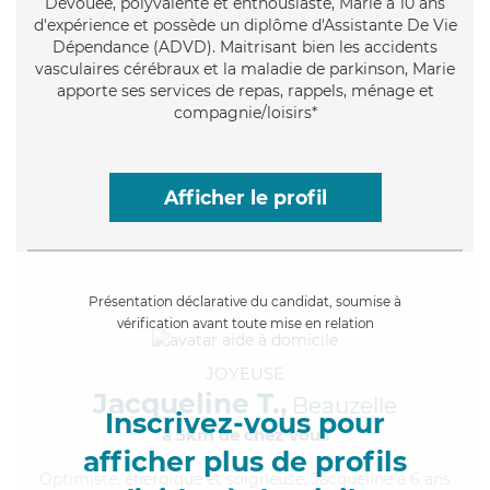
Dévouée
, polyvalente et enthousiaste, Marie a 10 ans
d'expérience et possède un diplôme d'Assistante De Vie
Dépendance (ADVD). Maitrisant bien les accidents
vasculaires cérébraux et la maladie de parkinson, Marie
apporte ses services de repas, rappels, ménage et
compagnie/loisirs*
Afficher le profil
Présentation déclarative du candidat, soumise à
vérification avant toute mise en relation
JOYEUSE
Jacqueline T.,
Beauzelle
Inscrivez-vous pour
à 5km de chez Vous
afficher plus de profils
Optimiste
, énergique et soigneuse, Jacqueline a 6 ans