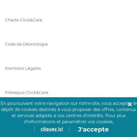
Charte Click&Care
Code de Déontologie
Mentions Légales
Prérequis Click&Care
En poursuivant votre navigation sur notre site, vous acceptez le
✕
dépôt de cookies destinés à vous proposer des offres, contenus
et services adaptés à vos centres d’intérêts.
Pour plus
Protection des Données
d’informations et paramétrer vos cookies,
J'accepte
cliquez ici
.