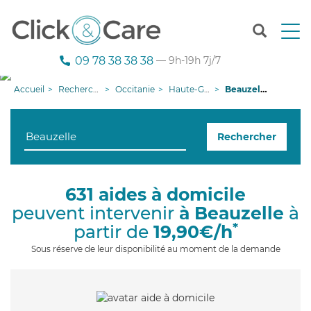
T
o
g
09 78 38 38 38
— 9h-19h 7j/7
g
l
Accueil
Recherche aide à domicile
Occitanie
Haute-Garonne
Beauzelle
e
n
a
Rechercher
v
i
g
a
631 aides à domicile
t
peuvent intervenir
à Beauzelle
à
i
o
*
partir de
19,90€/h
n
Sous réserve de leur disponibilité au moment de la demande