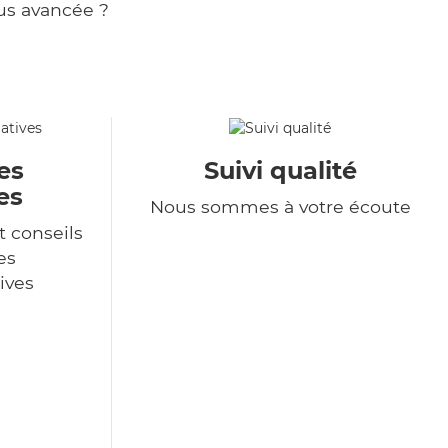
us avancée ?
es
Suivi qualité
es
Nous sommes à votre écoute
t conseils
es
ives