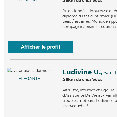
à 5km de chez Vous
Attentionnée
, rigoureuse et 
diplôme d'Etat d'infirmier (DEI
peau / escarres, Monique appor
compagnie/loisirs et courses/l
Afficher le profil
Ludivine U.,
Saint
ÉLÉGANTE
à 5km de chez Vous
Altruiste
, intuitive et rigour
d'Assistante De Vie aux Famill
troubles moteurs, Ludivine app
lever/coucher*