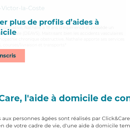
-Victor-la-Coste
r plus de profils d’aides à
municative, Nathalie a 18 ans d'expérience et possède un
cile
 Vie Sociale (DEAVS). Maitrisant bien les accidents vasculaires
opathie chronique obstructive, Nathalie apporte ses services
 courses/livraison et transports*
nscris
Care, l'aide à domicile de co
s aux personnes âgées sont réalisés par Click&Car
 de votre cadre de vie, d'une aide à domicile tem