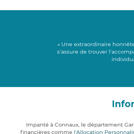
« Une extraordinaire honnête
s'assure de trouver l'accom
individu
Info
Impanté à Connaux, le département Gar
financières comme
l'Allocation Personna