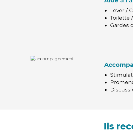
Aide à l
Lever / 
Toilette
Gardes d
Accomp
Stimulat
Promen
Discussio
Ils r