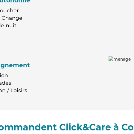
'autonomie
Coucher
 / Change
e nuit
agnement
ion
ades
n / Loisirs
ecommandent Click&Care à C