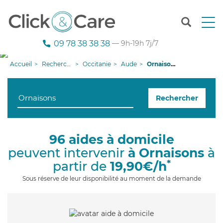
T
o
g
09 78 38 38 38
— 9h-19h 7j/7
g
l
Accueil
Recherche aide à domicile
Occitanie
Aude
Ornaisons
e
n
a
Rechercher
v
i
g
a
96 aides à domicile
t
peuvent intervenir
à Ornaisons
à
i
o
*
partir de
19,90€/h
n
Sous réserve de leur disponibilité au moment de la demande