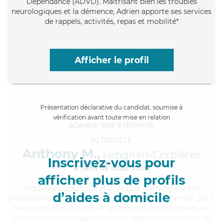
Dépendance (ADVD). Maitrisant bien les troubles
neurologiques et la démence, Adrien apporte ses services
de rappels, activités, repas et mobilité*
Afficher le profil
Présentation déclarative du candidat, soumise à
vérification avant toute mise en relation
ALTRUISTE
Anthony M.,
Lézignan-Corbières
Inscrivez-vous pour
à 5km de chez Vous
afficher plus de profils
Rigoureux
, optimiste et impliqué, Anthony a 4 ans
d’aides à domicile
d'expérience et possède un diplôme d'Etat d'infirmier (DEI).
Maitrisant bien la sclérose latérale amyotrophique et les
troubles neurologiques, Anthony apporte ses services de