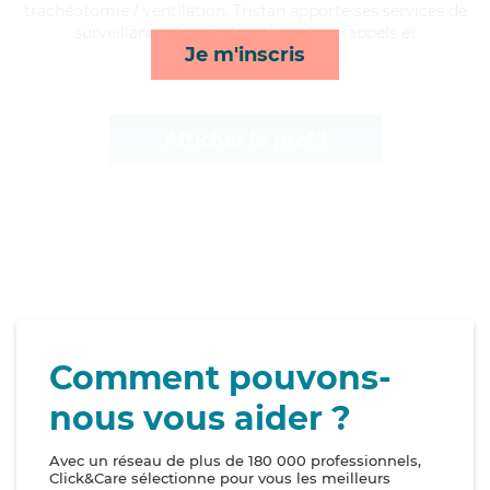
trachéotomie / ventilation, Tristan apporte ses services de
surveillance de nuit, lever/coucher, rappels et
Je m'inscris
compagnie/loisirs*
Afficher le profil
Comment pouvons-
nous vous aider ?
Avec un réseau de plus de 180 000 professionnels,
Click&Care sélectionne pour vous les meilleurs