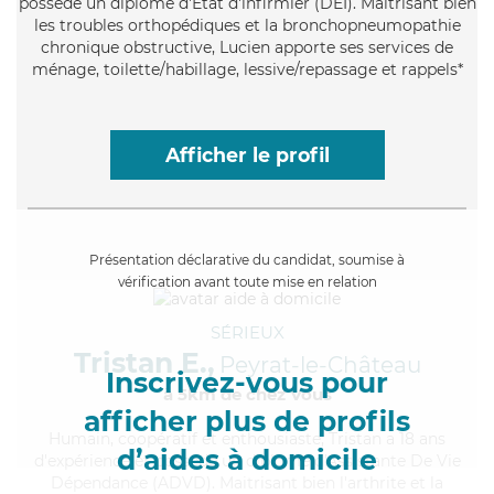
possède un diplôme d'Etat d'infirmier (DEI). Maitrisant bien
les troubles orthopédiques et la bronchopneumopathie
chronique obstructive, Lucien apporte ses services de
ménage, toilette/habillage, lessive/repassage et rappels*
Afficher le profil
Présentation déclarative du candidat, soumise à
vérification avant toute mise en relation
SÉRIEUX
Tristan E.,
Peyrat-le-Château
Inscrivez-vous pour
à 5km de chez Vous
afficher plus de profils
Humain
, coopératif et enthousiaste, Tristan a 18 ans
d’aides à domicile
d'expérience et possède un diplôme d'Assistante De Vie
Dépendance (ADVD). Maitrisant bien l'arthrite et la