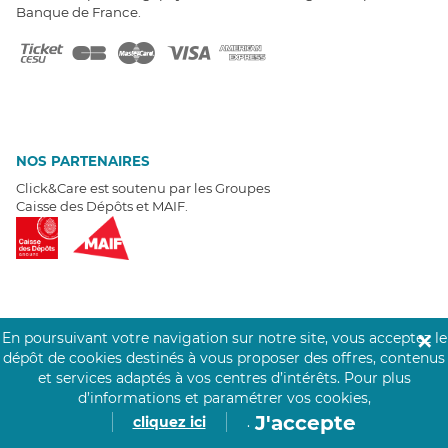
Banque de France.
NOS PARTENAIRES
Click&Care est soutenu par les Groupes
Caisse des Dépôts et MAIF.
EXPERTS À VOTRE ÉCOUTE
En poursuivant votre navigation sur notre site, vous acceptez le
✕
Un besoin de recrutement ? Click&Care vous accompagne par
dépôt de cookies destinés à vous proposer des offres, contenus
téléphone 7/7
.
et services adaptés à vos centres d’intérêts.
Pour plus
Être rappelé aujourd'hui
d’informations et paramétrer vos cookies,
J'accepte
cliquez ici
.
T
É
MOIGNAGES CLIENTS