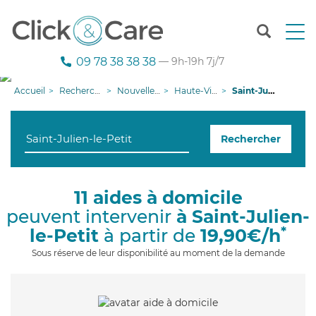
T
o
g
09 78 38 38 38
— 9h-19h 7j/7
g
l
Accueil
Recherche aide à domicile
Nouvelle-Aquitaine
Haute-Vienne
Saint-Julien-le-Petit
e
n
a
Rechercher
v
i
g
a
11 aides à domicile
t
peuvent intervenir
à Saint-Julien-
i
o
*
le-Petit
à partir de
19,90€/h
n
Sous réserve de leur disponibilité au moment de la demande