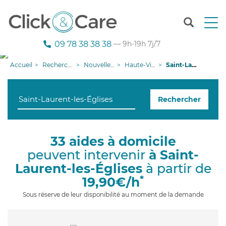
T
o
g
09 78 38 38 38
— 9h-19h 7j/7
g
l
Accueil
Recherche aide à domicile
Nouvelle-Aquitaine
Haute-Vienne
Saint-Laurent-les-Églises
e
n
a
Rechercher
v
i
g
a
33 aides à domicile
t
peuvent intervenir
à Saint-
i
o
Laurent-les-Églises
à partir de
n
*
19,90€/h
Sous réserve de leur disponibilité au moment de la demande