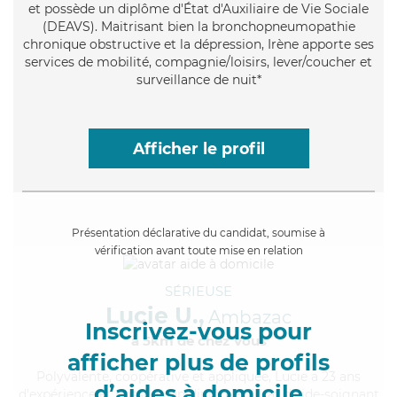
et possède un diplôme d'État d'Auxiliaire de Vie Sociale
(DEAVS). Maitrisant bien la bronchopneumopathie
chronique obstructive et la dépression, Irène apporte ses
services de mobilité, compagnie/loisirs, lever/coucher et
surveillance de nuit*
Afficher le profil
Présentation déclarative du candidat, soumise à
vérification avant toute mise en relation
SÉRIEUSE
Lucie U.,
Ambazac
Inscrivez-vous pour
à 5km de chez Vous
afficher plus de profils
Polyvalente
, coopérative et appliquée, Lucie a 23 ans
d’aides à domicile
d'expérience et possède un diplôme d'Etat d'aide-soignant