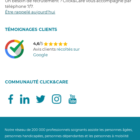
Un besoin de recrutement ? Click&Care vous accompagne par
téléphone 7/7
.
Être rappelé aujourd'hui
T
É
MOIGNAGES CLIENTS
4,6
/5
Avis clients
récoltés sur
Google
COMMUNAUTÉ CLICK&CARE
Notre réseau de 200 000 professionnels soignants assiste les personnes âgées,
personnes handicapées, personnes dépendantes et les personnes à mobilité