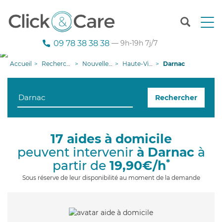
T
o
g
09 78 38 38 38
— 9h-19h 7j/7
g
l
Accueil
Recherche aide à domicile
Nouvelle-Aquitaine
Haute-Vienne
Darnac
e
n
a
Rechercher
v
i
g
a
17 aides à domicile
t
peuvent intervenir
à Darnac
à
i
o
*
partir de
19,90€/h
n
Sous réserve de leur disponibilité au moment de la demande