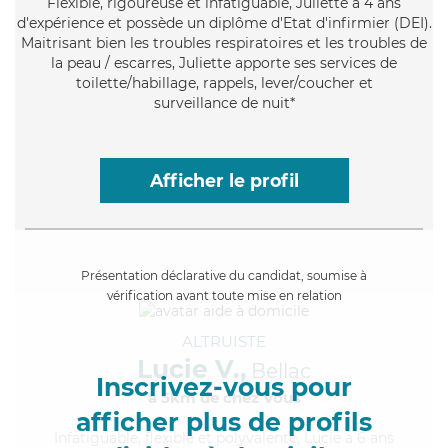
Flexible
, rigoureuse et infatiguable, Juliette a 4 ans
d'expérience et possède un diplôme d'Etat d'infirmier (DEI).
Maitrisant bien les troubles respiratoires et les troubles de
la peau / escarres, Juliette apporte ses services de
toilette/habillage, rappels, lever/coucher et
surveillance de nuit*
Afficher le profil
Présentation déclarative du candidat, soumise à
vérification avant toute mise en relation
ALTRUISTE
Lucie V.,
Bellac
Inscrivez-vous pour
à 5km de chez Vous
afficher plus de profils
Infatiguable
, flexible et polyvalente, Lucie a 6 ans