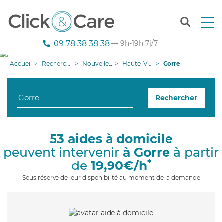
T
o
g
09 78 38 38 38
— 9h-19h 7j/7
g
l
Accueil
Recherche aide à domicile
Nouvelle-Aquitaine
Haute-Vienne
Gorre
e
n
a
Rechercher
v
i
g
a
53 aides à domicile
t
peuvent intervenir
à Gorre
à partir
i
o
*
de
19,90€/h
n
Sous réserve de leur disponibilité au moment de la demande