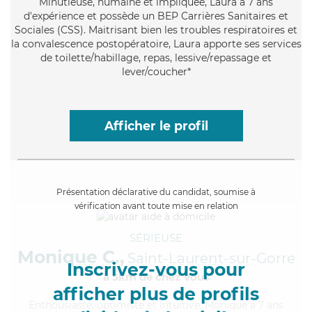
Minutieuse
, humaine et impliquée, Laura a 7 ans
d'expérience et possède un BEP Carrières Sanitaires et
Sociales (CSS). Maitrisant bien les troubles respiratoires et
la convalescence postopératoire, Laura apporte ses services
de toilette/habillage, repas, lessive/repassage et
lever/coucher*
Afficher le profil
Présentation déclarative du candidat, soumise à
vérification avant toute mise en relation
SÉRIEUSE
Monique C.,
Saint-Laurent-sur-Gorre
Inscrivez-vous pour
à 5km de chez Vous
afficher plus de profils
Enthousiaste
, optimiste et intuitive, Monique a 7 ans