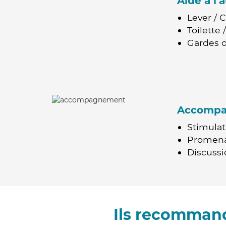
Aide à l
Lever / 
Toilette
Gardes d
Accomp
Stimulat
Promen
Discussio
Ils recomman