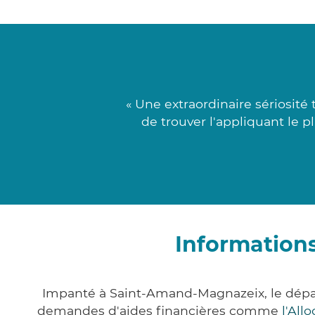
« Une extraordinaire sériosité
de trouver l'appliquant le 
Information
Impanté à Saint-Amand-Magnazeix, le dépa
demandes d'aides financières comme
l'All