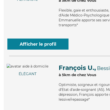
à 5km de chez Vous
Flexible
, gaie et enthousiast
d'Aide Médico-Psychologique (A
Emmanuelle apporte ses servic
transports*
Afficher le profil
François U.,
Bess
ÉLÉGANT
à 5km de chez Vous
Optimiste
, soigneux et rigou
d'Etat d'aide-soignant (AS). Ma
dépression, François apporte s
lessive/repassage*