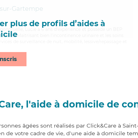
-sur-Gartempe
r plus de profils d’aides à
 ponctuelle, Lucie a 6 ans d'expérience et possède un BEP
cile
s (CSS). Maitrisant bien l'incontinence urinaire et les soins
ervices de surveillance de nuit, mobilité, lessive/repassage et
nscris
Care, l'aide à domicile de co
ersonnes âgées sont réalisés par Click&Care à Sai
 de votre cadre de vie, d'une aide à domicile tem