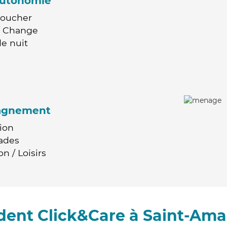
'autonomie
Coucher
 / Change
e nuit
agnement
ion
ades
n / Loisirs
dent Click&Care à Saint-Am