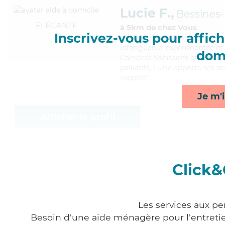
Lucie F.,
Bessines
ÉLÉGANTE
à 5km de chez Vous
Inscrivez-vous pour affiche
Infatiguable
, expérimentée et
domi
Carrières Sanitaires et Sociale
palliatifs, Lucie apporte ses s
rappels*
Je m'i
Afficher le profil
Click&
Les services aux p
Besoin d'une aide ménagère pour l'entretien