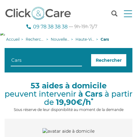
T
o
g
09 78 38 38 38
— 9h-19h 7j/7
g
l
Accueil
Recherche aide à domicile
Nouvelle-Aquitaine
Haute-Vienne
Cars
e
n
a
Rechercher
v
i
g
a
53 aides à domicile
t
peuvent intervenir
à Cars
à partir
i
o
*
de
19,90€/h
n
Sous réserve de leur disponibilité au moment de la demande