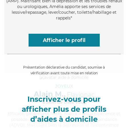
(AMP). Maitrisant bien la dépression et les troubles rénaux
ou urologiques, Amélia apporte ses services de
lessive/repassage, lever/coucher, toilette/habillage et
rappels*
Afficher le profil
Présentation déclarative du candidat, soumise à
vérification avant toute mise en relation
JOYEUX
Alain M.,
Flavignac
Inscrivez-vous pour
à 5km de chez Vous
afficher plus de profils
Efficace
, généreux et fiable, Alain a 11 ans d'expérience et
d’aides à domicile
possède un diplôme d'Assistante De Vie Dépendance
(ADVD). Maitrisant bien la dépression et l'incontinence