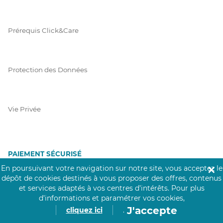
Prérequis Click&Care
Protection des Données
Vie Privée
PAIEMENT SÉCURISÉ
En poursuivant votre navigation sur notre site, vous acceptez le
✕
La collecte de vos informations de carte bancaire est cryptée
dépôt de cookies destinés à vous proposer des offres, contenus
et assurée par Mangopay, société dûment agréée auprès de la
et services adaptés à vos centres d’intérêts.
Pour plus
Banque de France.
d’informations et paramétrer vos cookies,
J'accepte
cliquez ici
.