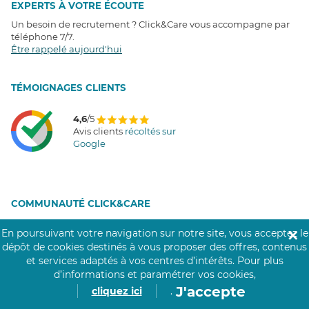
EXPERTS À VOTRE ÉCOUTE
Un besoin de recrutement ? Click&Care vous accompagne par
téléphone 7/7
.
Être rappelé aujourd'hui
T
É
MOIGNAGES CLIENTS
4,6
/5
Avis clients
récoltés sur
Google
COMMUNAUTÉ CLICK&CARE
En poursuivant votre navigation sur notre site, vous acceptez le
✕
dépôt de cookies destinés à vous proposer des offres, contenus
et services adaptés à vos centres d’intérêts.
Pour plus
d’informations et paramétrer vos cookies,
J'accepte
cliquez ici
.