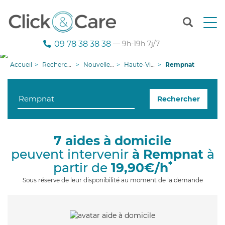
T
o
g
09 78 38 38 38
— 9h-19h 7j/7
g
l
Accueil
Recherche aide à domicile
Nouvelle-Aquitaine
Haute-Vienne
Rempnat
e
n
a
Rechercher
v
i
g
a
7 aides à domicile
t
peuvent intervenir
à Rempnat
à
i
o
*
partir de
19,90€/h
n
Sous réserve de leur disponibilité au moment de la demande