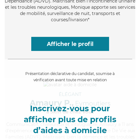
Dépendance (ADVD). Maitrisant bien l'incontinence urinaire
et les troubles neurologiques, Monique apporte ses services
de mobilité, surveillance de nuit, transports et
courses/livraison*
Afficher le profil
Présentation déclarative du candidat, soumise à
vérification avant toute mise en relation
ÉLÉGANT
Amaury P.,
Eymoutiers
Inscrivez-vous pour
à 5km de chez Vous
afficher plus de profils
Communicatif
, chaleureux et infatiguable, Amaury a 11 ans
d’aides à domicile
d'expérience et possède un diplôme d'Assistante De Vie aux
Familles (ADVF). Maitrisant bien la démence et les troubles