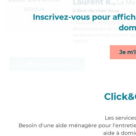
Laurent K.,
La Mo
SÉRIEUX
à 5km de chez Vous
Inscrivez-vous pour affiche
Chaleureux
, énergique et coo
domi
d'Assistante De Vie Dépendanc
cardiovasculaires, Laurent app
rappels*
Je m'i
Afficher le profil
Click&
Les service
Besoin d'une aide ménagère pour l'entretien
aide à domi