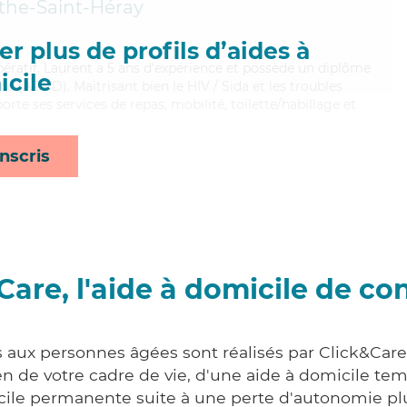
the-Saint-Héray
r plus de profils d’aides à
pératif, Laurent a 5 ans d'expérience et possède un diplôme
cile
e (ADVD). Maitrisant bien le HIV / Sida et les troubles
orte ses services de repas, mobilité, toilette/habillage et
nscris
Care, l'aide à domicile de co
s aux personnes âgées sont réalisés par Click&Car
 de votre cadre de vie, d'une aide à domicile tem
cile permanente suite à une perte d'autonomie pl