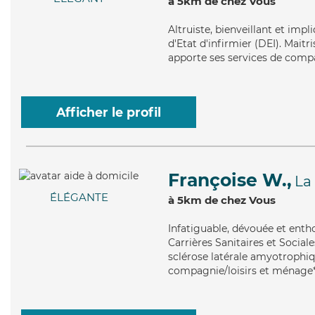
à 5km de chez Vous
Altruiste
, bienveillant et imp
d'Etat d'infirmier (DEI). Maitr
apporte ses services de compag
Afficher le profil
Françoise W.,
La
ÉLÉGANTE
à 5km de chez Vous
Infatiguable
, dévouée et enth
Carrières Sanitaires et Sociale
sclérose latérale amyotrophiqu
compagnie/loisirs et ménage