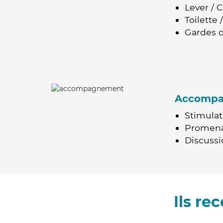
Lever / 
Toilette
Gardes d
Accomp
Stimulat
Promen
Discussio
Ils r