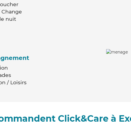
Coucher
 / Change
e nuit
agnement
ion
ades
n / Loisirs
ecommandent Click&Care à E