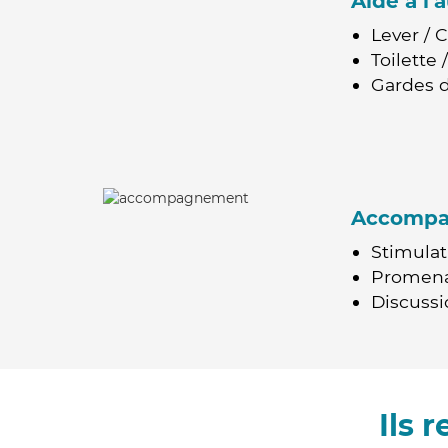
Aide à l
Lever / 
Toilette
Gardes d
Accomp
Stimulat
Promen
Discussio
Ils 