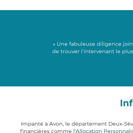
« Une fabuleuse diligence join
de trouver l'intervenant le plu
In
Impanté à Avon, le département Deux-Sèv
financières comme
l'Allocation Personna