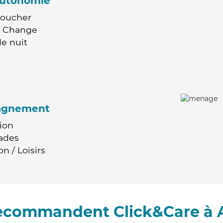
'autonomie
Coucher
 / Change
e nuit
agnement
ion
ades
n / Loisirs
recommandent Click&Care à