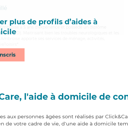
llé
r plus de profils d’aides à
e, Ambroise a 5 ans d'expérience et possède un diplôme
cile
e (ADVD). Maitrisant bien les troubles neurologiques et les
, Ambroise apporte ses services de ménage, activités,
e/loisirs*
nscris
Care, l'aide à domicile de co
ces aux personnes âgées sont réalisés par Click&Ca
 de votre cadre de vie, d'une aide à domicile tem