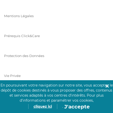
Mentions Légales
Prérequis Click&Care
Protection des Données
Vie Privée
En poursuivant votre navigation sur notre site, vous acceptez le
✕
dépôt de cookies destinés à vous proposer des offres, contenus
et services adaptés à vos centres d’intérêts.
Pour plus
PAIEMENT SÉCURISÉ
d’informations et paramétrer vos cookies,
J'accepte
cliquez ici
.
La collecte de vos informations de carte bancaire est cryptée
et assurée par Mangopay, société dûment agréée auprès de la