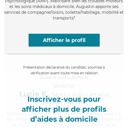
Psychologique (AMP). Maitrisant bien les troubles moteurs
et les soins médicaux à domicile, Augustin apporte ses
services de compagnie/loisirs, toilette/habillage, mobilité et
transports*
Afficher le profil
Présentation déclarative du candidat, soumise à
vérification avant toute mise en relation
SPORTIVE
Lucie E.,
Saint-Loup-Lamairé
Inscrivez-vous pour
à 5km de chez Vous
afficher plus de profils
Communicative
, bienveillante et expérimentée, Lucie a 6
d’aides à domicile
ans d'expérience et possède un diplôme d'État d'Auxiliaire
de Vie Sociale (DEAVS). Maitrisant bien la sclérose en