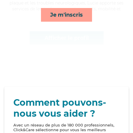
plaque et les troubles neurologiques, Lucie apporte ses
services de lessive/repassage, transports, mobilité et
Je m'inscris
lever/coucher*
Afficher le profil
Comment pouvons-
nous vous aider ?
Avec un réseau de plus de 180 000 professionnels,
Click&Care sélectionne pour vous les meilleurs