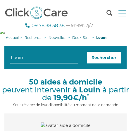
T
o
g
09 78 38 38 38
— 9h-19h 7j/7
g
l
Accueil
Recherche aide à domicile
Nouvelle-Aquitaine
Deux-Sèvres
Louin
e
n
a
Rechercher
v
i
g
a
50 aides à domicile
t
peuvent intervenir
à Louin
à partir
i
o
*
de
19,90€/h
n
Sous réserve de leur disponibilité au moment de la demande