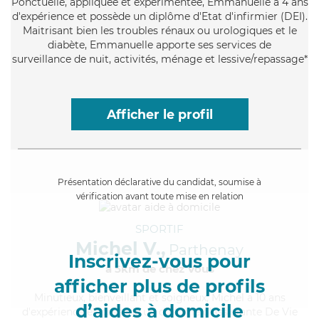
Ponctuelle
, appliquée et expérimentée, Emmanuelle a 4 ans
d'expérience et possède un diplôme d'Etat d'infirmier (DEI).
Maitrisant bien les troubles rénaux ou urologiques et le
diabète, Emmanuelle apporte ses services de
surveillance de nuit, activités, ménage et lessive/repassage*
Afficher le profil
Présentation déclarative du candidat, soumise à
vérification avant toute mise en relation
SPORTIF
Michel V.,
Parthenay
Inscrivez-vous pour
à 5km de chez Vous
afficher plus de profils
Minutieux
, bienveillant et soigneux, Michel a 10 ans
d’aides à domicile
d'expérience et possède un diplôme d'Assistante De Vie