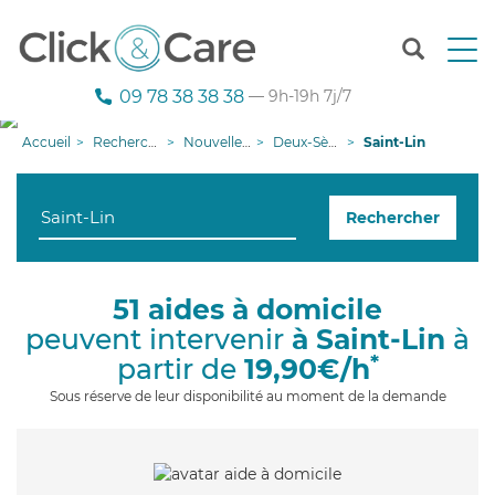
T
o
g
09 78 38 38 38
— 9h-19h 7j/7
g
l
Accueil
Recherche aide à domicile
Nouvelle-Aquitaine
Deux-Sèvres
Saint-Lin
e
n
a
Rechercher
v
i
g
a
51 aides à domicile
t
peuvent intervenir
à Saint-Lin
à
i
o
*
partir de
19,90€/h
n
Sous réserve de leur disponibilité au moment de la demande