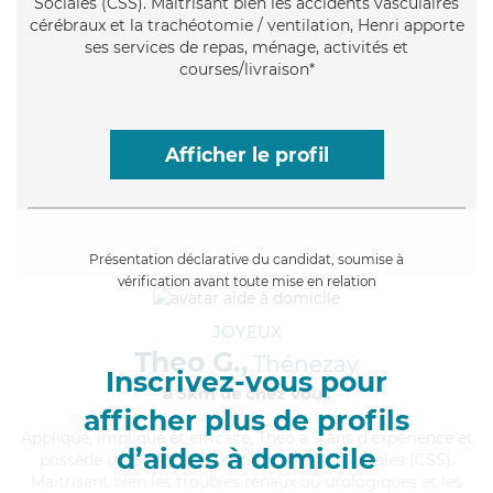
Sociales (CSS). Maitrisant bien les accidents vasculaires
cérébraux et la trachéotomie / ventilation, Henri apporte
ses services de repas, ménage, activités et
courses/livraison*
Afficher le profil
Présentation déclarative du candidat, soumise à
vérification avant toute mise en relation
JOYEUX
Theo G.,
Thénezay
Inscrivez-vous pour
à 5km de chez Vous
afficher plus de profils
Appliqué
, impliqué et efficace, Theo a 9 ans d'expérience et
d’aides à domicile
possède un BEP Carrières Sanitaires et Sociales (CSS).
Maitrisant bien les troubles rénaux ou urologiques et les