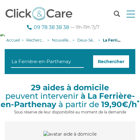
T
o
g
09 78 38 38 38
— 9h-19h 7j/7
g
l
Accueil
Recherche aide à domicile
Nouvelle-Aquitaine
Deux-Sèvres
La Ferrière-en-Parthenay
e
n
a
Rechercher
v
i
g
a
29 aides à domicile
t
peuvent intervenir
à La Ferrière-
i
o
*
en-Parthenay
à partir de
19,90€/h
n
Sous réserve de leur disponibilité au moment de la demande