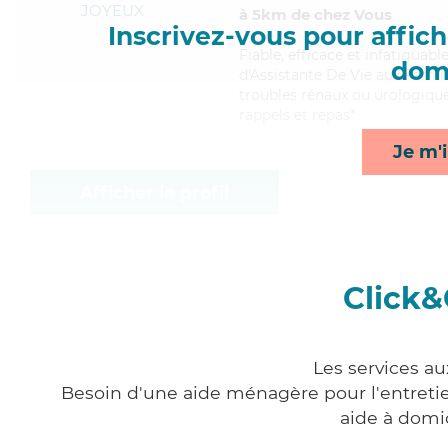
JOYEUX
à 5km de chez Vous
Inscrivez-vous pour affiche
Fiable
, efficace et infatiguab
domi
d'Assistante De Vie aux Famill
troubles rénaux ou urologique
rappels et repas*
Je m'i
Afficher le profil
Click&
Les services au
Besoin d'une aide ménagère pour l'entretien
aide à domi