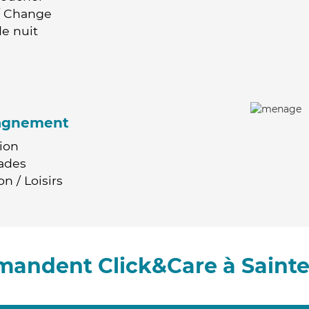
 / Change
e nuit
agnement
ion
ades
n / Loisirs
mandent Click&Care à Saint