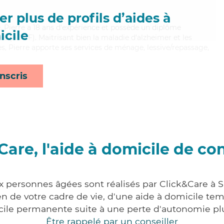
r plus de profils d’aides à
le, Pierre a 18 ans d'expérience et possède un diplôme
cile
es (ADVF). Maitrisant bien la maladie d'alzheimer et les
s, Pierre apporte ses services de ménage, lessive/repassage,
nscris
Care, l'aide à domicile de co
x personnes âgées sont réalisés par Click&Care à 
 de votre cadre de vie, d'une aide à domicile tem
cile permanente suite à une perte d'autonomie pl
Être rappelé par un conseiller