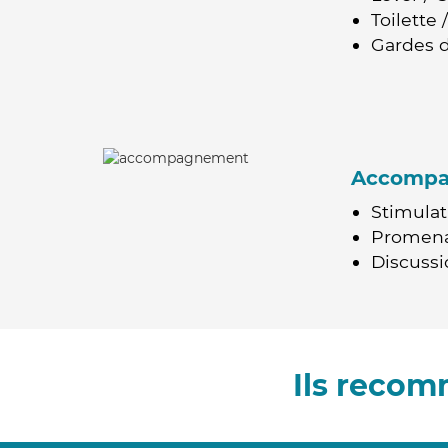
Toilette
Gardes d
Accomp
Stimulat
Promen
Discussio
Ils recom