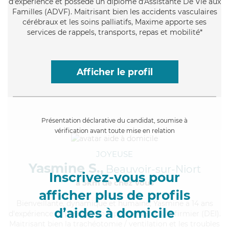
d'expérience et possède un diplôme d'Assistante De Vie aux
Familles (ADVF). Maitrisant bien les accidents vasculaires
cérébraux et les soins palliatifs, Maxime apporte ses
services de rappels, transports, repas et mobilité*
Afficher le profil
Présentation déclarative du candidat, soumise à
vérification avant toute mise en relation
JOYEUSE
Yasmine S.,
Beauvoir-sur-Niort
Inscrivez-vous pour
à 5km de chez Vous
afficher plus de profils
Bienveillante
, dynamique et humaine, Yasmine a 14 ans
d’aides à domicile
d'expérience et possède un diplôme d'Etat d'infirmier (DEI).
Maitrisant bien la trachéotomie / ventilation et les troubles