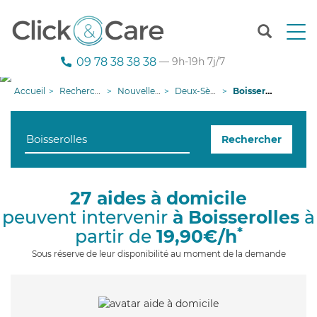
T
o
g
09 78 38 38 38
— 9h-19h 7j/7
g
l
Accueil
Recherche aide à domicile
Nouvelle-Aquitaine
Deux-Sèvres
Boisserolles
e
n
a
Rechercher
v
i
g
a
27 aides à domicile
t
peuvent intervenir
à Boisserolles
à
i
o
*
partir de
19,90€/h
n
Sous réserve de leur disponibilité au moment de la demande