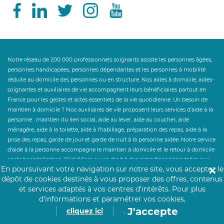
Notre réseau de 200 000 professionnels soignants assiste les personnes âgées,
personnes handicapées, personnes dépendantes et les personnes à mobilité
réduite au domicile des personnes ou en structure. Nos aides à domicile, aides-
soignantes et auxiliaires de vie accompagnent leurs bénéficiaires partout en
France pour les gestes et actes essentiels de la vie quotidienne. Un besoin de
maintien à domicile ? Nos auxiliaires de vie proposent leurs services d'aide à la
personne : maintien du lien social, aide au lever, aide au coucher, aide
ménagère, aide à la toilette, aide à l'habillage, préparation des repas, aide à la
prise des repas, garde de jour et garde de nuit à la personne aidée. Notre service
d'aide à la personne accompagne le maintien à domicile et le retour à domicile
après hospitalisation. Click&Care ouvre droit à des aides financières telles que
En poursuivant votre navigation sur notre site, vous acceptez le
✕
l'Allocation Personnalisée d'Autonomie et au crédit d'impôt des services à la
dépôt de cookies destinés à vous proposer des offres, contenus
personne à hauteur de 50%. Un besoin de personnel hospitalier en
et services adaptés à vos centres d’intérêts.
Pour plus
établissement ? Click&Care recrute pour vous les soignants et infirmiers les plus
d’informations et paramétrer vos cookies,
expérimentés et proches de vous.
J'accepte
cliquez ici
.