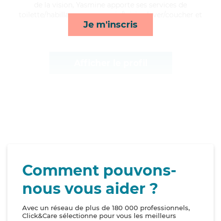
de la vision, Yasmine apporte ses services de
toilette/habillage, compagnie/loisirs, lever/coucher et
Je m'inscris
surveillance de nuit*
Afficher le profil
Comment pouvons-
nous vous aider ?
Avec un réseau de plus de 180 000 professionnels,
Click&Care sélectionne pour vous les meilleurs