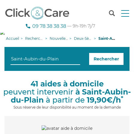
T
o
g
09 78 38 38 38
— 9h-19h 7j/7
g
l
Accueil
Recherche aide à domicile
Nouvelle-Aquitaine
Deux-Sèvres
Saint-Aubin-du-Plain
e
n
a
Rechercher
v
i
g
a
41 aides à domicile
t
peuvent intervenir
à Saint-Aubin-
i
o
*
du-Plain
à partir de
19,90€/h
n
Sous réserve de leur disponibilité au moment de la demande