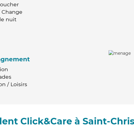
Coucher
 / Change
e nuit
agnement
ion
ades
n / Loisirs
ent Click&Care à Saint-Chri