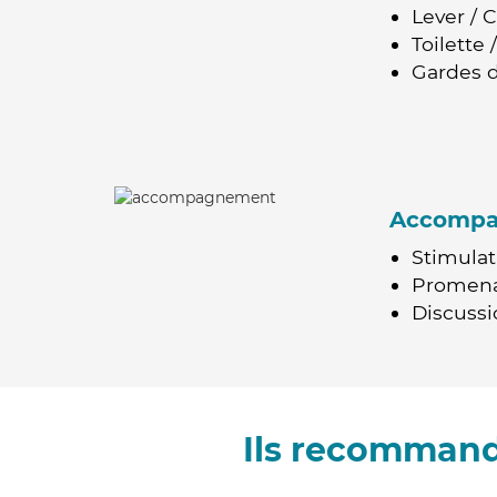
Lever / 
Toilette
Gardes d
Accomp
Stimulat
Promen
Discussio
Ils recommand