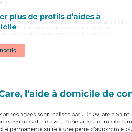
eux
r plus de profils d’aides à
municative, Oriane a 5 ans d'expérience et possède un diplôme
cile
e (ADVD). Maitrisant bien la dépression et les troubles
 ses services de compagnie/loisirs, rappels, ménage et
nscris
Care, l'aide à domicile de co
rsonnes âgées sont réalisés par Click&Care à Saint
 de votre cadre de vie, d'une aide à domicile tem
cile permanente suite à une perte d'autonomie pl