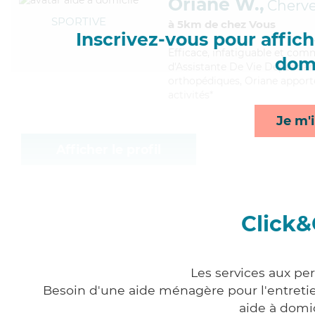
Oriane W.,
Cherv
SPORTIVE
à 5km de chez Vous
Inscrivez-vous pour affiche
Efficace
, infatiguable et com
domi
d'Assistante De Vie Dépendanc
orthopédiques, Oriane apporte
activités*
Je m'i
Afficher le profil
Click&
Les services aux pe
Besoin d'une aide ménagère pour l'entretien
aide à domi