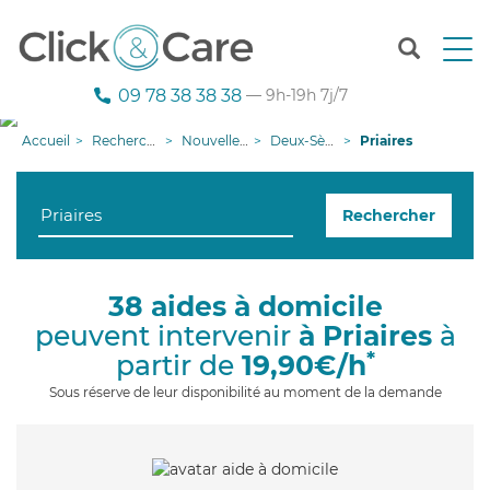
T
o
g
09 78 38 38 38
— 9h-19h 7j/7
g
l
Accueil
Recherche aide à domicile
Nouvelle-Aquitaine
Deux-Sèvres
Priaires
e
n
a
Rechercher
v
i
g
a
38 aides à domicile
t
peuvent intervenir
à Priaires
à
i
o
*
partir de
19,90€/h
n
Sous réserve de leur disponibilité au moment de la demande