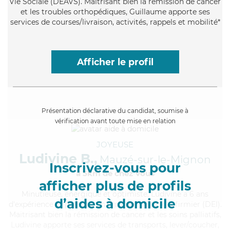
Vie Sociale (DEAVS). Maitrisant bien la rémission de cancer
et les troubles orthopédiques, Guillaume apporte ses
services de courses/livraison, activités, rappels et mobilité*
Afficher le profil
Présentation déclarative du candidat, soumise à
vérification avant toute mise en relation
JOYEUSE
Ludivine B.,
Mauzé-sur-le-Mignon
Inscrivez-vous pour
à 5km de chez Vous
afficher plus de profils
Minutieuse
, énergique et optimiste, Ludivine a 6 ans
d’aides à domicile
d'expérience et possède un diplôme d'Etat d'infirmier (DEI).
Maitrisant bien la rémission de cancer et les soins palliatifs,
Ludivine apporte ses services de transports, lever/coucher,