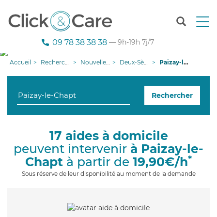
T
o
g
09 78 38 38 38
— 9h-19h 7j/7
g
l
Accueil
Recherche aide à domicile
Nouvelle-Aquitaine
Deux-Sèvres
Paizay-le-Chapt
e
n
a
Rechercher
v
i
g
a
17 aides à domicile
t
peuvent intervenir
à Paizay-le-
i
o
*
Chapt
à partir de
19,90€/h
n
Sous réserve de leur disponibilité au moment de la demande