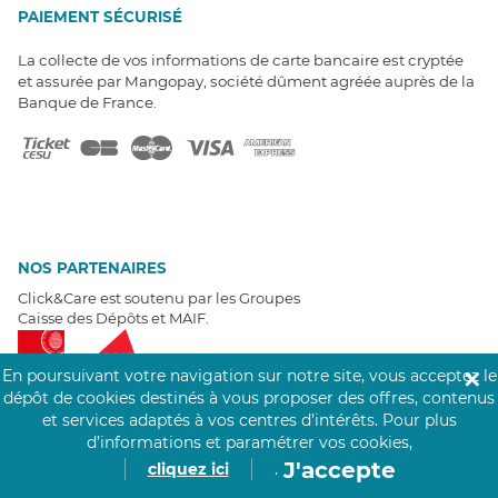
PAIEMENT SÉCURISÉ
La collecte de vos informations de carte bancaire est cryptée
et assurée par Mangopay, société dûment agréée auprès de la
Banque de France.
NOS PARTENAIRES
Click&Care est soutenu par les Groupes
Caisse des Dépôts et MAIF.
En poursuivant votre navigation sur notre site, vous acceptez le
✕
dépôt de cookies destinés à vous proposer des offres, contenus
et services adaptés à vos centres d’intérêts.
Pour plus
d’informations et paramétrer vos cookies,
EXPERTS À VOTRE ÉCOUTE
J'accepte
cliquez ici
.
Un besoin de recrutement ? Click&Care vous accompagne par