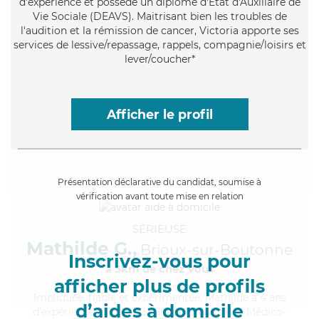
d'expérience et possède un diplôme d'État d'Auxiliaire de
Vie Sociale (DEAVS). Maitrisant bien les troubles de
l'audition et la rémission de cancer, Victoria apporte ses
services de lessive/repassage, rappels, compagnie/loisirs et
lever/coucher*
Afficher le profil
Présentation déclarative du candidat, soumise à
vérification avant toute mise en relation
SÉRIEUSE
Mathilde G.,
Brioux-sur-Boutonne
Inscrivez-vous pour
à 5km de chez Vous
afficher plus de profils
Impliquée
, fiable et expérimentée, Mathilde a 4 ans
d’aides à domicile
d'expérience et possède un diplôme d'Aide Médico-