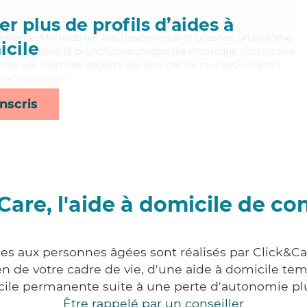
r plus de profils d’aides à
veillante, Mathilde a 6 ans d'expérience et possède un diplôme
cile
Maitrisant bien la bronchopneumopathie chronique obstructive
érébraux, Mathilde apporte ses services de courses/livraison,
sive/repassage*
nscris
Care, l'aide à domicile de co
ces aux personnes âgées sont réalisés par Click&C
 de votre cadre de vie, d'une aide à domicile tem
cile permanente suite à une perte d'autonomie pl
Être rappelé par un conseiller