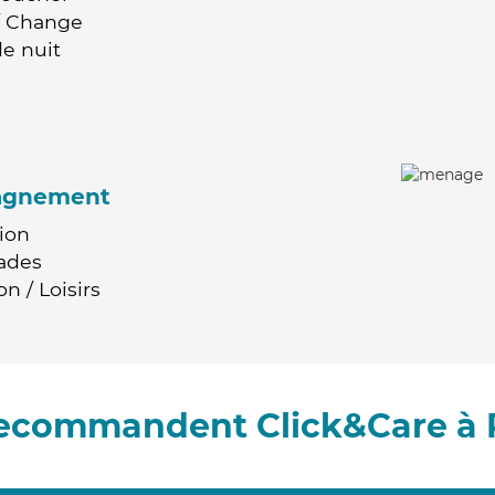
 / Change
e nuit
agnement
ion
ades
n / Loisirs
 recommandent Click&Care à