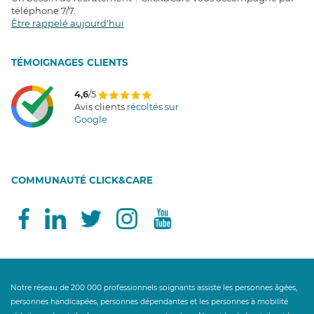
téléphone 7/7
.
Être rappelé aujourd'hui
T
É
MOIGNAGES CLIENTS
4,6
/5
Avis clients
récoltés sur
Google
COMMUNAUTÉ CLICK&CARE
Notre réseau de 200 000 professionnels soignants assiste les personnes âgées,
personnes handicapées, personnes dépendantes et les personnes à mobilité