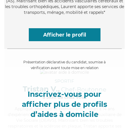
(AS). Maitrisant bien les accidents vasculaires cérébraux et
les troubles orthopédiques, Laurent apporte ses services de
transports, ménage, mobilité et rappels*
Afficher le profil
Présentation déclarative du candidat, soumise à
vérification avant toute mise en relation
SPORTIF
Tristan V.,
Chef-Boutonne
Inscrivez-vous pour
à 5km de chez Vous
afficher plus de profils
Appliqué
, ponctuel et bienveillant, Tristan a 14 ans
d’aides à domicile
d'expérience et possède un diplôme d'État d'Auxiliaire de
Vie Sociale (DEAVS). Maitrisant bien les troubles
respiratoires et la sclérose en plaque, Tristan apporte ses