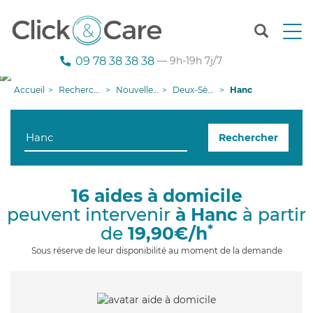
T
o
g
09 78 38 38 38
— 9h-19h 7j/7
g
l
Accueil
Recherche aide à domicile
Nouvelle-Aquitaine
Deux-Sèvres
Hanc
e
n
a
Rechercher
v
i
g
a
16 aides à domicile
t
peuvent intervenir
à Hanc
à partir
i
o
*
de
19,90€/h
n
Sous réserve de leur disponibilité au moment de la demande