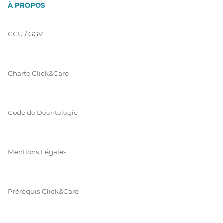
À PROPOS
CGU / GGV
Charte Click&Care
Code de Déontologie
Mentions Légales
Prérequis Click&Care