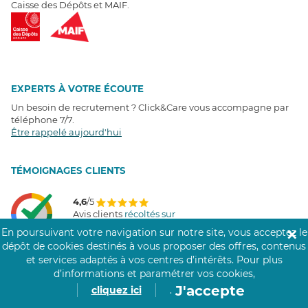
Caisse des Dépôts et MAIF.
EXPERTS À VOTRE ÉCOUTE
Un besoin de recrutement ? Click&Care vous accompagne par
téléphone 7/7
.
Être rappelé aujourd'hui
T
É
MOIGNAGES CLIENTS
4,6
/5
Avis clients
récoltés sur
Google
En poursuivant votre navigation sur notre site, vous acceptez le
✕
dépôt de cookies destinés à vous proposer des offres, contenus
et services adaptés à vos centres d’intérêts.
Pour plus
d’informations et paramétrer vos cookies,
COMMUNAUTÉ CLICK&CARE
J'accepte
cliquez ici
.