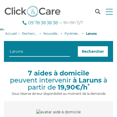
T
o
g
09 78 38 38 38
— 9h-19h 7j/7
g
l
Accueil
Recherche aide à domicile
Nouvelle-Aquitaine
Pyrénées-Atlantiques
Laruns
e
n
a
Rechercher
v
i
g
a
7 aides à domicile
t
peuvent intervenir
à Laruns
à
i
o
*
partir de
19,90€/h
n
Sous réserve de leur disponibilité au moment de la demande