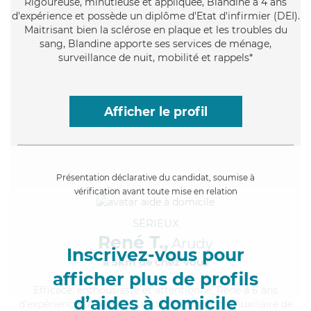
Rigoureuse
, minutieuse et appliquée, Blandine a 4 ans
d'expérience et possède un diplôme d'Etat d'infirmier (DEI).
Maitrisant bien la sclérose en plaque et les troubles du
sang, Blandine apporte ses services de ménage,
surveillance de nuit, mobilité et rappels*
Afficher le profil
Présentation déclarative du candidat, soumise à
vérification avant toute mise en relation
SÉRIEUX
René T.,
Arudy
Inscrivez-vous pour
à 5km de chez Vous
afficher plus de profils
Efficace
, enthousiaste et attentionné, René a 6 ans
d’aides à domicile
d'expérience et possède un diplôme d'État d'Auxiliaire de