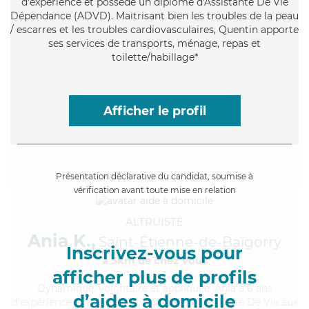
d'expérience et possède un diplôme d'Assistante De Vie
Dépendance (ADVD). Maitrisant bien les troubles de la peau
/ escarres et les troubles cardiovasculaires, Quentin apporte
ses services de transports, ménage, repas et
toilette/habillage*
Afficher le profil
Présentation déclarative du candidat, soumise à
vérification avant toute mise en relation
ALTRUISTE
Ania K.,
Saint-Étienne-de-Baïgorry
Inscrivez-vous pour
à 5km de chez Vous
afficher plus de profils
Dynamique
, volontaire et appliquée, Ania a 6 ans
d’aides à domicile
d'expérience et possède un diplôme d'Assistante De Vie aux