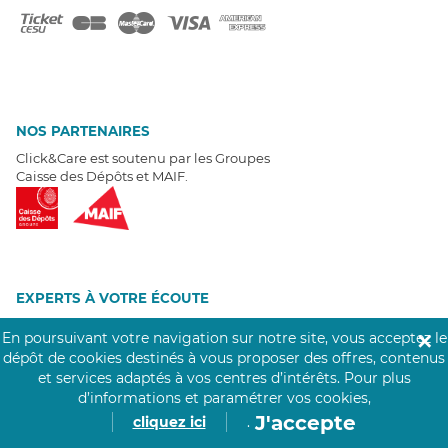
NOS PARTENAIRES
Click&Care est soutenu par les Groupes
Caisse des Dépôts et MAIF.
EXPERTS À VOTRE ÉCOUTE
Un besoin de recrutement ? Click&Care vous accompagne par
En poursuivant votre navigation sur notre site, vous acceptez le
✕
téléphone 7/7
.
dépôt de cookies destinés à vous proposer des offres, contenus
Être rappelé aujourd'hui
et services adaptés à vos centres d’intérêts.
Pour plus
d’informations et paramétrer vos cookies,
T
É
MOIGNAGES CLIENTS
J'accepte
cliquez ici
.