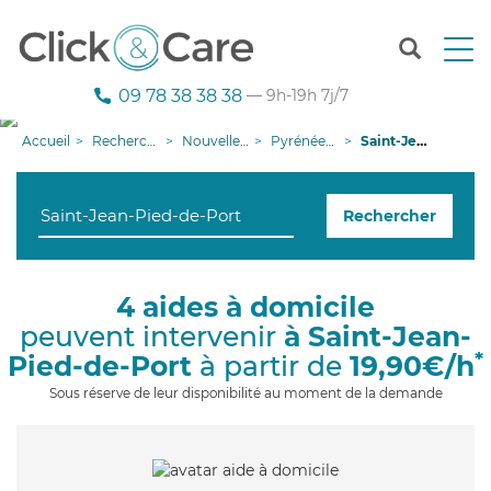
T
o
g
09 78 38 38 38
— 9h-19h 7j/7
g
l
Accueil
Recherche aide à domicile
Nouvelle-Aquitaine
Pyrénées-Atlantiques
Saint-Jean-Pied-de-Port
e
n
a
Rechercher
v
i
g
a
4 aides à domicile
t
peuvent intervenir
à Saint-Jean-
i
o
*
Pied-de-Port
à partir de
19,90€/h
n
Sous réserve de leur disponibilité au moment de la demande