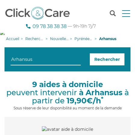
T
o
g
09 78 38 38 38
— 9h-19h 7j/7
g
l
Accueil
Recherche aide à domicile
Nouvelle-Aquitaine
Pyrénées-Atlantiques
Arhansus
e
n
a
Rechercher
v
i
g
a
9 aides à domicile
t
peuvent intervenir
à Arhansus
à
i
o
*
partir de
19,90€/h
n
Sous réserve de leur disponibilité au moment de la demande