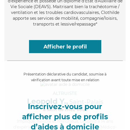
d'expérience et possède un diplôme d'État d'Auxiliaire de
Vie Sociale (DEAVS). Maitrisant bien la trachéotomie /
ventilation et les troubles cardiovasculaires, Clothilde
apporte ses services de mobilité, compagnie/loisirs,
transports et lessive/repassage*
Afficher le profil
Présentation déclarative du candidat, soumise à
vérification avant toute mise en relation
ALTRUISTE
Leopold Y.,
Saint-Palais
Inscrivez-vous pour
à 5km de chez Vous
afficher plus de profils
Impliqué
, flexible et minutieux, Leopold a 14 ans
d’aides à domicile
d'expérience et possède un diplôme d'Aide Médico-