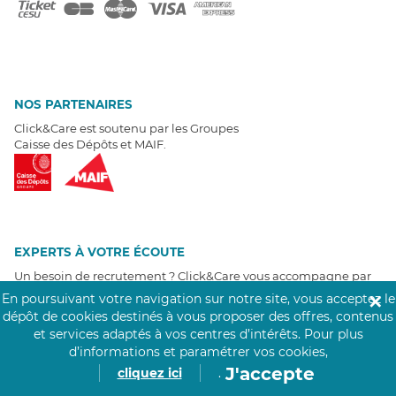
NOS PARTENAIRES
Click&Care est soutenu par les Groupes
Caisse des Dépôts et MAIF.
EXPERTS À VOTRE ÉCOUTE
Un besoin de recrutement ? Click&Care vous accompagne par
téléphone 7/7
.
En poursuivant votre navigation sur notre site, vous acceptez le
✕
Être rappelé aujourd'hui
dépôt de cookies destinés à vous proposer des offres, contenus
et services adaptés à vos centres d’intérêts.
Pour plus
d’informations et paramétrer vos cookies,
T
É
MOIGNAGES CLIENTS
J'accepte
cliquez ici
.