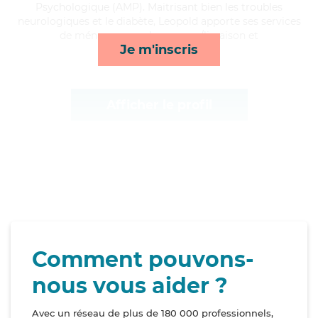
Psychologique (AMP). Maitrisant bien les troubles
neurologiques et le diabète, Leopold apporte ses services
de ménage, rappels, courses/livraison et
Je m'inscris
surveillance de nuit*
Afficher le profil
Comment pouvons-
nous vous aider ?
Avec un réseau de plus de 180 000 professionnels,