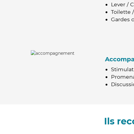
Lever / 
Toilette
Gardes d
Accomp
Stimulat
Promen
Discussio
Ils r