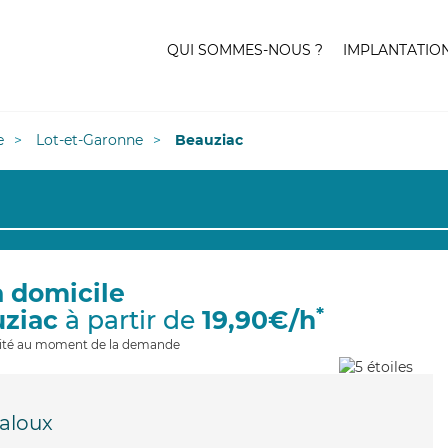
QUI SOMMES-NOUS ?
IMPLANTATIO
e
Lot-et-Garonne
Beauziac
à domicile
*
uziac
à partir de
19,90€/h
ilité au moment de la demande
jaloux