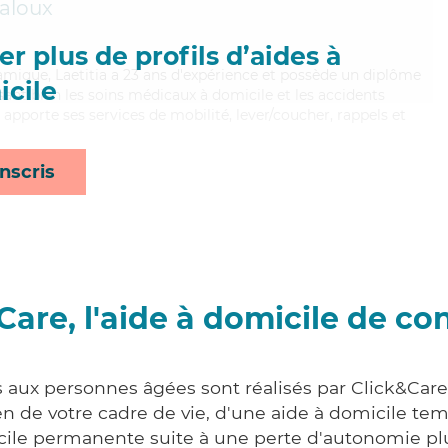
jaloux
r plus de profils d’aides à
namique, Laetitia a 23 ans d'expérience et possède un diplôme
cile
risant bien les soins médicaux à domicile et les accidents
a apporte ses services de mobilité, lever/coucher, rappels et
nscris
Care, l'aide à domicile de co
s aux personnes âgées sont réalisés par Click&Care
 de votre cadre de vie, d'une aide à domicile tem
cile permanente suite à une perte d'autonomie pl