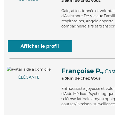
à 5km de chez Vous
Gaie
, attentionnée et volonta
d'Assistante De Vie aux Famill
respiratoires, Angela apporte s
compagnie/loisirs et transpor
Afficher le profil
Françoise P.,
Cast
ÉLÉGANTE
à 5km de chez Vous
Enthousiaste
, joyeuse et vol
d'Aide Médico-Psychologique (
sclérose latérale amyotrophiqu
courses/livraison, surveillance