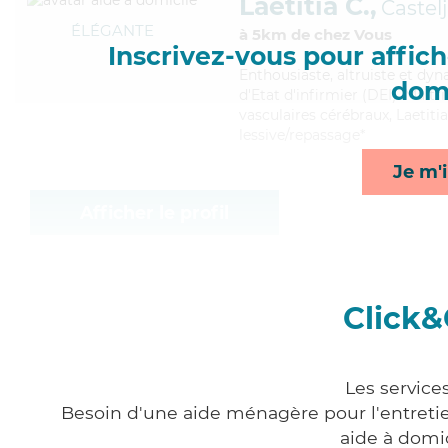
Laetitia C.,
Castel
ÉLÉGANTE
à 5km de chez Vous
Inscrivez-vous pour affiche
Enthousiaste
, altruiste et dy
domi
d'Etat d'infirmier (DEI). Mait
vasculaires cérébraux, Laetiti
lessive/repassage*
Je m'i
Afficher le profil
Click&
Les service
Besoin d'une aide ménagère pour l'entretien
aide à domi