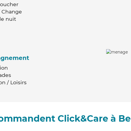
Coucher
 / Change
e nuit
agnement
ion
ades
n / Loisirs
ecommandent Click&Care à Be