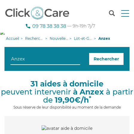
T
o
g
09 78 38 38 38
— 9h-19h 7j/7
g
l
Accueil
Recherche aide à domicile
Nouvelle-Aquitaine
Lot-et-Garonne
Anzex
e
n
a
Rechercher
v
i
g
a
31 aides à domicile
t
peuvent intervenir
à Anzex
à partir
i
o
*
de
19,90€/h
n
Sous réserve de leur disponibilité au moment de la demande