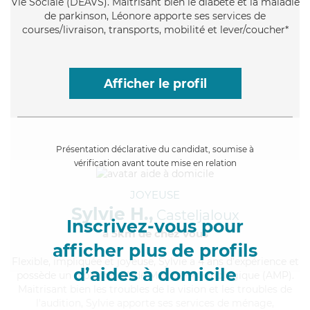
Vie Sociale (DEAVS). Maitrisant bien le diabète et la maladie
de parkinson, Léonore apporte ses services de
courses/livraison, transports, mobilité et lever/coucher*
Afficher le profil
Présentation déclarative du candidat, soumise à
vérification avant toute mise en relation
JOYEUSE
Sylvie H.,
Casteljaloux
Inscrivez-vous pour
à 5km de chez Vous
afficher plus de profils
Flexible
, impliquée et joyeuse, Sylvie a 4 ans d'expérience et
d’aides à domicile
possède un diplôme d'Aide Médico-Psychologique (AMP).
Maitrisant bien les troubles de la vision et les troubles de
l'audition, Sylvie apporte ses services de ménage,