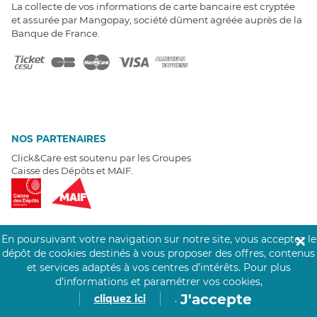
La collecte de vos informations de carte bancaire est cryptée
et assurée par Mangopay, société dûment agréée auprès de la
Banque de France.
NOS PARTENAIRES
Click&Care est soutenu par les Groupes
Caisse des Dépôts et MAIF.
En poursuivant votre navigation sur notre site, vous acceptez le
✕
dépôt de cookies destinés à vous proposer des offres, contenus
EXPERTS À VOTRE ÉCOUTE
et services adaptés à vos centres d’intérêts.
Pour plus
Un besoin de recrutement ? Click&Care vous accompagne par
d’informations et paramétrer vos cookies,
téléphone 7/7
.
J'accepte
cliquez ici
.
Être rappelé aujourd'hui