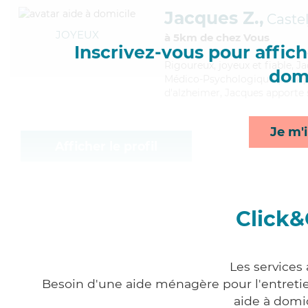
Jacques Z.,
Castel
JOYEUX
à 5km de chez Vous
Inscrivez-vous pour affiche
Rigoureux
, joyeux et fiable,
domi
Médico-Psychologique (AMP). M
d'alzheimer, Jacques apporte s
Je m'i
Afficher le profil
Click&
Les services
Besoin d'une aide ménagère pour l'entretien
aide à domi