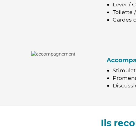
Lever / 
Toilette
Gardes d
Accomp
Stimulat
Promen
Discussio
Ils re