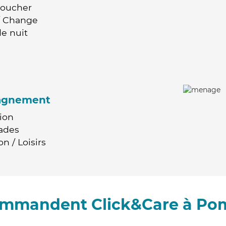
Coucher
 / Change
e nuit
agnement
ion
ades
n / Loisirs
commandent Click&Care à P