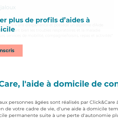
jaloux
r plus de profils d’aides à
 Jacques a 4 ans d'expérience et possède un diplôme d'Aide
cile
aitrisant bien les troubles respiratoires et la maladie
es services de mobilité, compagnie/loisirs, repas et activités*
nscris
Care, l'aide à domicile de co
 aux personnes âgées sont réalisés par Click&Car
 de votre cadre de vie, d'une aide à domicile tem
cile permanente suite à une perte d'autonomie pl