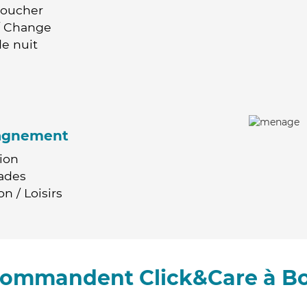
Coucher
 / Change
e nuit
agnement
ion
ades
n / Loisirs
ecommandent Click&Care à B