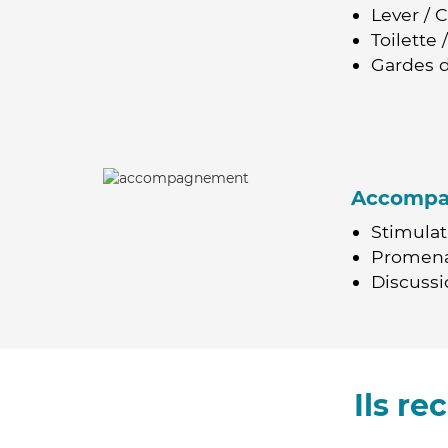
Lever / 
Toilette
Gardes d
Accomp
Stimulat
Promen
Discussio
Ils r