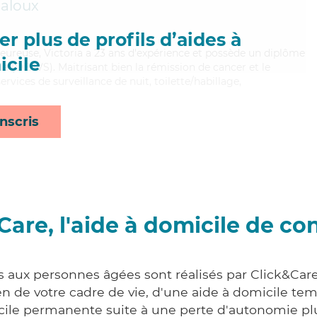
jaloux
r plus de profils d’aides à
aleureuse, Victoria a 23 ans d'expérience et possède un diplôme
cile
ale (DEAVS). Maitrisant bien la rémission de cancer et le
ervices de surveillance de nuit, toilette/habillage,
nscris
Care, l'aide à domicile de co
s aux personnes âgées sont réalisés par Click&Car
 de votre cadre de vie, d'une aide à domicile tem
cile permanente suite à une perte d'autonomie pl