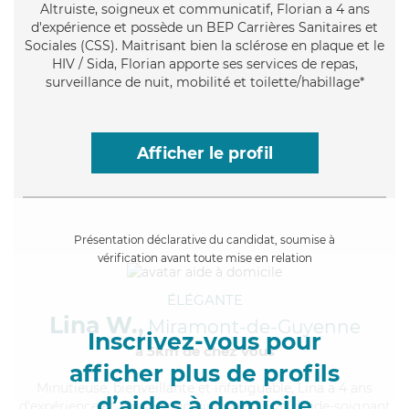
Altruiste
, soigneux et communicatif, Florian a 4 ans
d'expérience et possède un BEP Carrières Sanitaires et
Sociales (CSS). Maitrisant bien la sclérose en plaque et le
HIV / Sida, Florian apporte ses services de repas,
surveillance de nuit, mobilité et toilette/habillage*
Afficher le profil
Présentation déclarative du candidat, soumise à
vérification avant toute mise en relation
ÉLÉGANTE
Lina W.,
Miramont-de-Guyenne
Inscrivez-vous pour
à 5km de chez Vous
afficher plus de profils
Minutieuse
, bienveillante et infatiguable, Lina a 4 ans
d’aides à domicile
d'expérience et possède un diplôme d'Etat d'aide-soignant