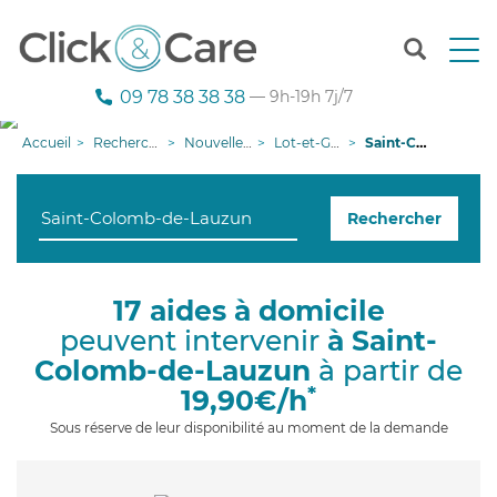
T
o
g
09 78 38 38 38
— 9h-19h 7j/7
g
l
Accueil
Recherche aide à domicile
Nouvelle-Aquitaine
Lot-et-Garonne
Saint-Colomb-de-Lauzun
e
n
a
Rechercher
v
i
g
a
17 aides à domicile
t
peuvent intervenir
à Saint-
i
o
Colomb-de-Lauzun
à partir de
n
*
19,90€/h
Sous réserve de leur disponibilité au moment de la demande