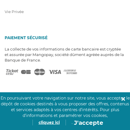
Vie Privée
PAIEMENT SÉCURISÉ
La collecte de vos informations de carte bancaire est cryptée
et assurée par Mangopay, société dûment agréée auprès de la
Banque de France.
En poursuivant votre navigation sur notre site, vous acceptez le
✕
NOS PARTENAIRES
dépôt de cookies destinés à vous proposer des offres, contenus
et services adaptés à vos centres d’intérêts.
Pour plus
Click&Care est soutenu par les Groupes
d’informations et paramétrer vos cookies,
Caisse des Dépôts et MAIF.
J'accepte
cliquez ici
.