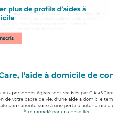
r plus de profils d’aides à
alent, François a 20 ans d'expérience et possède un diplôme
cile
es (ADVF). Maitrisant bien la maladie de parkinson et la
e obstructive, François apporte ses services de
repassage, compagnie/loisirs et repas*
nscris
Care, l'aide à domicile de co
s aux personnes âgées sont réalisés par Click&Care
 de votre cadre de vie, d'une aide à domicile tem
cile permanente suite à une perte d'autonomie pl
Être rappelé par un conseiller