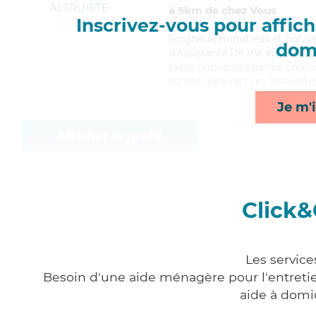
ALTRUISTE
à 5km de chez Vous
Inscrivez-vous pour affiche
Soigneux
, minutieux et polyv
domi
d'Assistante De Vie aux Famill
bronchopneumopathie chroniqu
surveillance de nuit, lessive/
Je m'i
Afficher le profil
Click&
Les service
Besoin d'une aide ménagère pour l'entretien
aide à domi