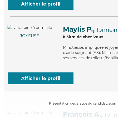
Afficher le profil
Maylis P.,
Tonnein
JOYEUSE
à 5km de chez Vous
Minutieuse
, impliquée et joye
d'aide-soignant (AS). Maitrisa
ses services de toilette/habil
Afficher le profil
Présentation déclarative du candidat, soumis
François A.,
Tonn