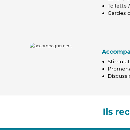
Toilette
Gardes d
Accomp
Stimulat
Promen
Discussio
Ils r