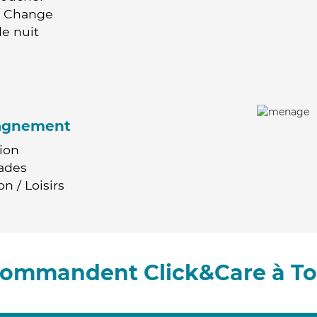
 / Change
e nuit
agnement
ion
ades
n / Loisirs
ecommandent Click&Care à To