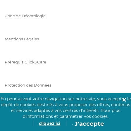
Code de Déontologie
Mentions Légales
Prérequis Click&Care
Protection des Données
En poursuivant votre navigation sur notre site, vous acceptez le
✕
dépôt de cookies destinés à vous proposer des offres, contenus
Vie Privée
et services adaptés à vos centres d’intérêts.
Pour plus
d’informations et paramétrer vos cookies,
J'accepte
cliquez ici
.