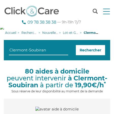
T
o
g
09 78 38 38 38
— 9h-19h 7j/7
g
l
Accueil
Recherche aide à domicile
Nouvelle-Aquitaine
Lot-et-Garonne
Clermont-Soubiran
e
n
a
Rechercher
v
i
g
a
80 aides à domicile
t
peuvent intervenir
à Clermont-
i
o
*
Soubiran
à partir de
19,90€/h
n
Sous réserve de leur disponibilité au moment de la demande