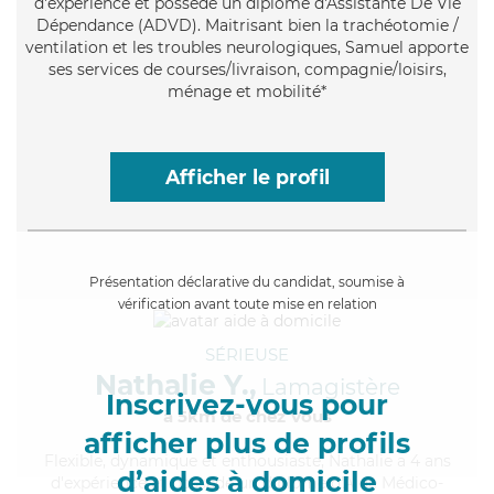
d'expérience et possède un diplôme d'Assistante De Vie
Dépendance (ADVD). Maitrisant bien la trachéotomie /
ventilation et les troubles neurologiques, Samuel apporte
ses services de courses/livraison, compagnie/loisirs,
ménage et mobilité*
Afficher le profil
Présentation déclarative du candidat, soumise à
vérification avant toute mise en relation
SÉRIEUSE
Nathalie Y.,
Lamagistère
Inscrivez-vous pour
à 5km de chez Vous
afficher plus de profils
Flexible
, dynamique et enthousiaste, Nathalie a 4 ans
d’aides à domicile
d'expérience et possède un diplôme d'Aide Médico-