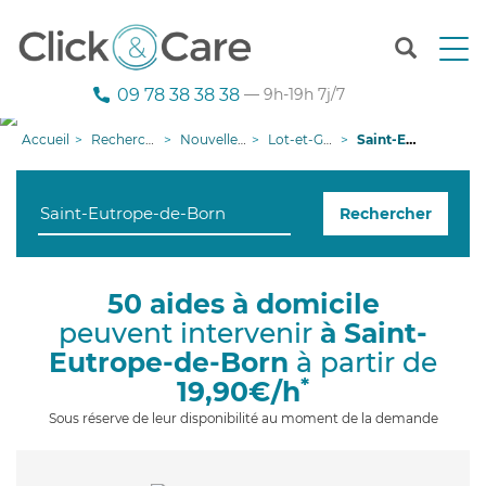
T
o
g
09 78 38 38 38
— 9h-19h 7j/7
g
l
Accueil
Recherche aide à domicile
Nouvelle-Aquitaine
Lot-et-Garonne
Saint-Eutrope-de-Born
e
n
a
Rechercher
v
i
g
a
50 aides à domicile
t
peuvent intervenir
à Saint-
i
o
Eutrope-de-Born
à partir de
n
*
19,90€/h
Sous réserve de leur disponibilité au moment de la demande