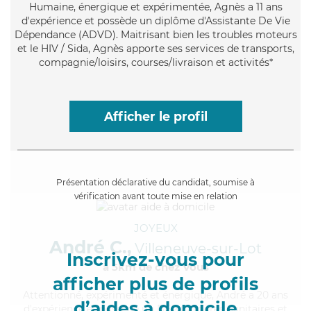
Humaine
, énergique et expérimentée, Agnès a 11 ans
d'expérience et possède un diplôme d'Assistante De Vie
Dépendance (ADVD). Maitrisant bien les troubles moteurs
et le HIV / Sida, Agnès apporte ses services de transports,
compagnie/loisirs, courses/livraison et activités*
Afficher le profil
Présentation déclarative du candidat, soumise à
vérification avant toute mise en relation
JOYEUX
André C.,
Villeneuve-sur-Lot
Inscrivez-vous pour
à 5km de chez Vous
afficher plus de profils
Attentionné
, expérimenté et énergique, André a 20 ans
d’aides à domicile
d'expérience et possède un BEP Carrières Sanitaires et