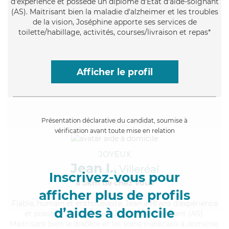
d'expérience et possède un diplôme d'Etat d'aide-soignant
(AS). Maitrisant bien la maladie d'alzheimer et les troubles
de la vision, Joséphine apporte ses services de
toilette/habillage, activités, courses/livraison et repas*
Afficher le profil
Présentation déclarative du candidat, soumise à
vérification avant toute mise en relation
JOYEUX
Jean I.,
Villeréal
Inscrivez-vous pour
à 5km de chez Vous
afficher plus de profils
Fiable
, humain et enthousiaste, Jean a 18 ans d'expérience
d’aides à domicile
et possède un diplôme d'Etat d'aide-soignant (AS).
Maitrisant bien le diabète et les soins médicaux à domicile,