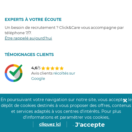
EXPERTS À VOTRE ÉCOUTE
Un besoin de recrutement ? Click&Care vous accompagne par
téléphone 7/7
.
Être rappelé aujourd'hui
T
É
MOIGNAGES CLIENTS
4,6
/5
Avis clients
récoltés sur
Google
En poursuivant votre navigation sur notre site, vous acceptez le
✕
COMMUNAUTÉ CLICK&CARE
dépôt de cookies destinés à vous proposer des offres, contenus
et services adaptés à vos centres d’intérêts.
Pour plus
d’informations et paramétrer vos cookies,
J'accepte
cliquez ici
.