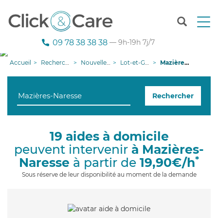
T
o
g
09 78 38 38 38
— 9h-19h 7j/7
g
l
Accueil
Recherche aide à domicile
Nouvelle-Aquitaine
Lot-et-Garonne
Mazières-Naresse
e
n
a
Rechercher
v
i
g
a
19 aides à domicile
t
peuvent intervenir
à Mazières-
i
o
*
Naresse
à partir de
19,90€/h
n
Sous réserve de leur disponibilité au moment de la demande