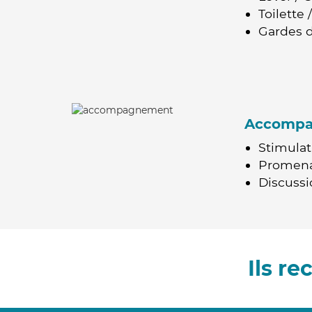
Toilette
Gardes d
Accomp
Stimulat
Promen
Discussio
Ils r