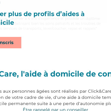
n
r plus de profils d’aides à
itive, Gauthier a 4 ans d'expérience et possède un diplôme
cile
MP). Maitrisant bien les soins palliatifs et les troubles de
s services de transports, lever/coucher, repas et rappels*
nscris
Care, l'aide à domicile de co
s aux personnes âgées sont réalisés par Click&Car
 de votre cadre de vie, d'une aide à domicile tem
cile permanente suite à une perte d'autonomie pl
Être rappelé par un conseiller