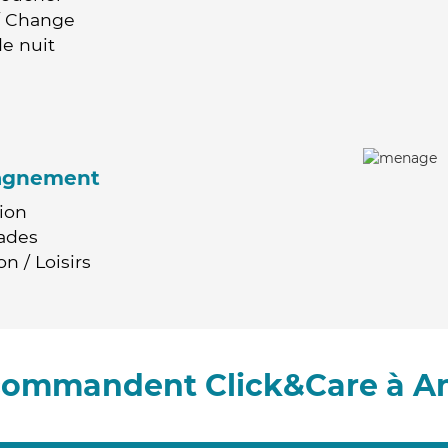
 / Change
e nuit
agnement
ion
ades
n / Loisirs
ecommandent Click&Care à A