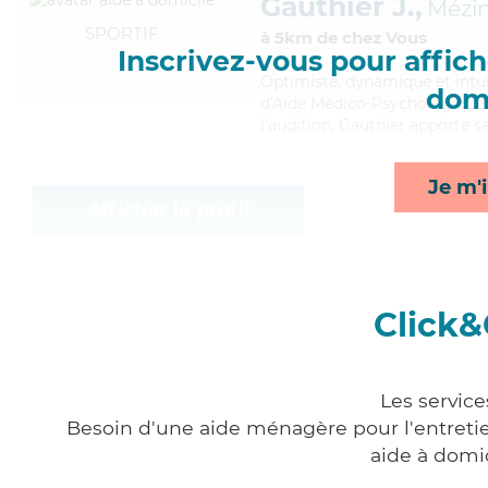
Gauthier J.,
Mézi
SPORTIF
à 5km de chez Vous
Inscrivez-vous pour affiche
Optimiste
, dynamique et intu
domi
d'Aide Médico-Psychologique (A
l'audition, Gauthier apporte se
Je m'i
Afficher le profil
Click&
Les service
Besoin d'une aide ménagère pour l'entretien
aide à domi