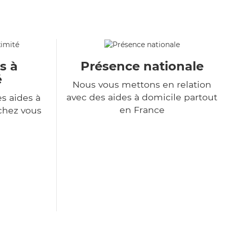
s à
Présence nationale
é
Nous vous mettons en relation
avec des aides à domicile partout
s aides à
en France
chez vous