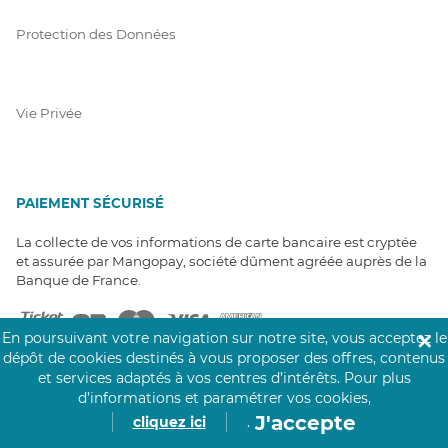
Protection des Données
Vie Privée
PAIEMENT SÉCURISÉ
La collecte de vos informations de carte bancaire est cryptée
et assurée par Mangopay, société dûment agréée auprès de la
Banque de France.
En poursuivant votre navigation sur notre site, vous acceptez le
✕
dépôt de cookies destinés à vous proposer des offres, contenus
et services adaptés à vos centres d’intérêts.
Pour plus
d’informations et paramétrer vos cookies,
J'accepte
cliquez ici
.
NOS PARTENAIRES