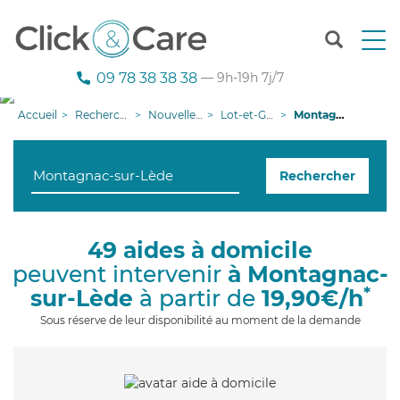
T
o
g
09 78 38 38 38
— 9h-19h 7j/7
g
l
Accueil
Recherche aide à domicile
Nouvelle-Aquitaine
Lot-et-Garonne
Montagnac-sur-Lède
e
n
a
Rechercher
v
i
g
a
49 aides à domicile
t
peuvent intervenir
à Montagnac-
i
o
*
sur-Lède
à partir de
19,90€/h
n
Sous réserve de leur disponibilité au moment de la demande