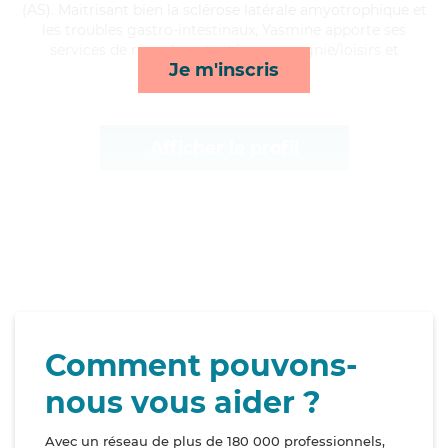
(AS). Maitrisant bien la sclérose latérale amyotrophique et
les troubles gastro-intestinaux, Yasmine apporte ses
services de rappels, activités, compagnie/loisirs et
Je m'inscris
toilette/habillage*
Afficher le profil
Comment pouvons-
nous vous aider ?
Avec un réseau de plus de 180 000 professionnels,