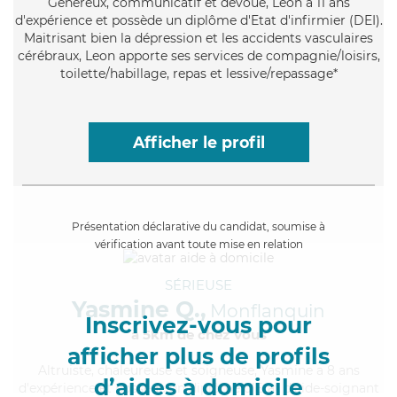
Généreux
, communicatif et dévoué, Leon a 11 ans
d'expérience et possède un diplôme d'Etat d'infirmier (DEI).
Maitrisant bien la dépression et les accidents vasculaires
cérébraux, Leon apporte ses services de compagnie/loisirs,
toilette/habillage, repas et lessive/repassage*
Afficher le profil
Présentation déclarative du candidat, soumise à
vérification avant toute mise en relation
SÉRIEUSE
Yasmine Q.,
Monflanquin
Inscrivez-vous pour
à 5km de chez Vous
afficher plus de profils
Altruiste
, chaleureuse et soigneuse, Yasmine a 8 ans
d’aides à domicile
d'expérience et possède un diplôme d'Etat d'aide-soignant