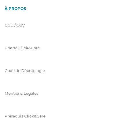
À PROPOS
CGU / GGV
Charte Click&Care
Code de Déontologie
Mentions Légales
Prérequis Click&Care