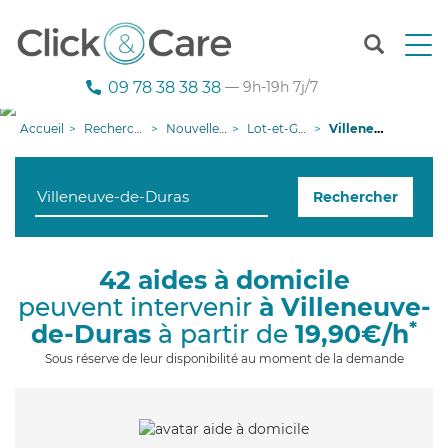
T
o
g
09 78 38 38 38
— 9h-19h 7j/7
g
l
Accueil
Recherche aide à domicile
Nouvelle-Aquitaine
Lot-et-Garonne
Villeneuve-de-Duras
e
n
a
Rechercher
v
i
g
a
42 aides à domicile
t
peuvent intervenir
à Villeneuve-
i
o
*
de-Duras
à partir de
19,90€/h
n
Sous réserve de leur disponibilité au moment de la demande