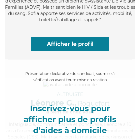
d'expérience et possède un diplôme d'Assistante De Vie aux
Familles (ADVF). Maitrisant bien le HIV / Sida et les troubles
du sang, Sofia apporte ses services de activités, mobilité,
toilette/habillage et rappels*
Afficher le profil
Présentation déclarative du candidat, soumise à
vérification avant toute mise en relation
ALTRUISTE
Léonore G.,
Roquefort
Inscrivez-vous pour
à 5km de chez Vous
afficher plus de profils
Infatiguable
, communicative et ponctuelle, Léonore a 10
d’aides à domicile
ans d'expérience et possède un BEP Carrières Sanitaires et
Sociales (CSS). Maitrisant bien la maladie de parkinson et