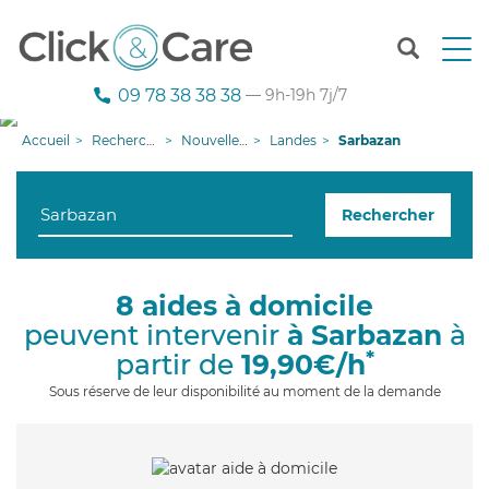
T
o
g
09 78 38 38 38
— 9h-19h 7j/7
g
l
Accueil
Recherche aide à domicile
Nouvelle-Aquitaine
Landes
Sarbazan
e
n
a
Rechercher
v
i
g
a
8 aides à domicile
t
peuvent intervenir
à Sarbazan
à
i
o
*
partir de
19,90€/h
n
Sous réserve de leur disponibilité au moment de la demande