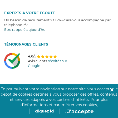
EXPERTS À VOTRE ÉCOUTE
Un besoin de recrutement ? Click&Care vous accompagne par
téléphone 7/7
.
Être rappelé aujourd'hui
T
É
MOIGNAGES CLIENTS
4,6
/5
Avis clients
récoltés sur
Google
COMMUNAUTÉ CLICK&CARE
En poursuivant votre navigation sur notre site, vous acceptez le
✕
dépôt de cookies destinés à vous proposer des offres, contenus
et services adaptés à vos centres d’intérêts.
Pour plus
d’informations et paramétrer vos cookies,
J'accepte
cliquez ici
.