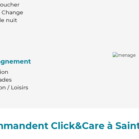
Coucher
 / Change
e nuit
agnement
ion
ades
n / Loisirs
ommandent Click&Care à Sain