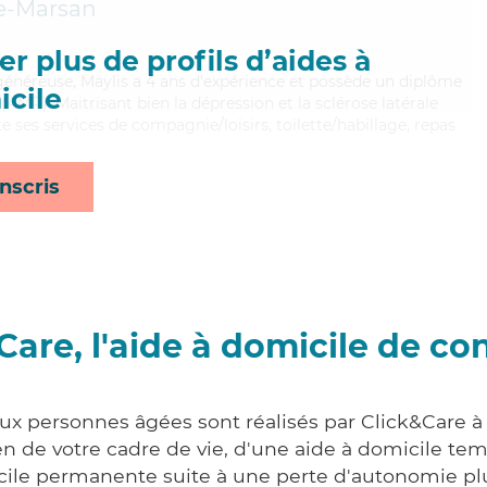
e-Marsan
r plus de profils d’aides à
 généreuse, Maylis a 4 ans d'expérience et possède un diplôme
cile
MP). Maitrisant bien la dépression et la sclérose latérale
 ses services de compagnie/loisirs, toilette/habillage, repas
nscris
Care, l'aide à domicile de co
aux personnes âgées sont réalisés par Click&Care à
 de votre cadre de vie, d'une aide à domicile tem
cile permanente suite à une perte d'autonomie pl