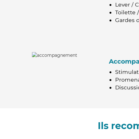
Lever / 
Toilette
Gardes d
Accomp
Stimulat
Promen
Discussio
Ils rec