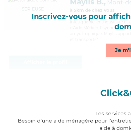
Maylis B.,
Mont-d
SÉRIEUSE
à 5km de chez Vous
Inscrivez-vous pour affiche
Infatiguable
, enthousiaste et
domi
d'Aide Médico-Psychologique (A
amyotrophique, Maylis apporte
et transports*
Je m'i
Afficher le profil
Click&
Les services 
Besoin d'une aide ménagère pour l'entretien
aide à domi