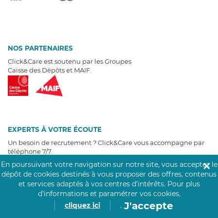
NOS PARTENAIRES
Click&Care est soutenu par les Groupes
Caisse des Dépôts et MAIF.
EXPERTS À VOTRE ÉCOUTE
Un besoin de recrutement ? Click&Care vous accompagne par
téléphone 7/7
.
Être rappelé aujourd'hui
En poursuivant votre navigation sur notre site, vous acceptez le
✕
dépôt de cookies destinés à vous proposer des offres, contenus
et services adaptés à vos centres d’intérêts.
Pour plus
T
É
MOIGNAGES CLIENTS
d’informations et paramétrer vos cookies,
J'accepte
cliquez ici
.
4,6
/5
Avis clients
récoltés sur