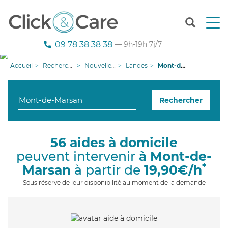
T
o
g
09 78 38 38 38
— 9h-19h 7j/7
g
l
Accueil
Recherche aide à domicile
Nouvelle-Aquitaine
Landes
Mont-de-Marsan
e
n
a
Rechercher
v
i
g
a
56 aides à domicile
t
peuvent intervenir
à Mont-de-
i
o
*
Marsan
à partir de
19,90€/h
n
Sous réserve de leur disponibilité au moment de la demande