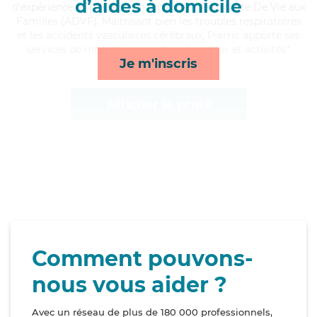
d’aides à domicile
d'expérience et possède un diplôme d'Assistante De Vie aux
Familles (ADVF). Maitrisant bien les troubles respiratoires
et les accidents vasculaires cérébraux, Pierric apporte ses
services de mobilité, repas, lever/coucher et activités*
Je m'inscris
Afficher le profil
Comment pouvons-
nous vous aider ?
Avec un réseau de plus de 180 000 professionnels,