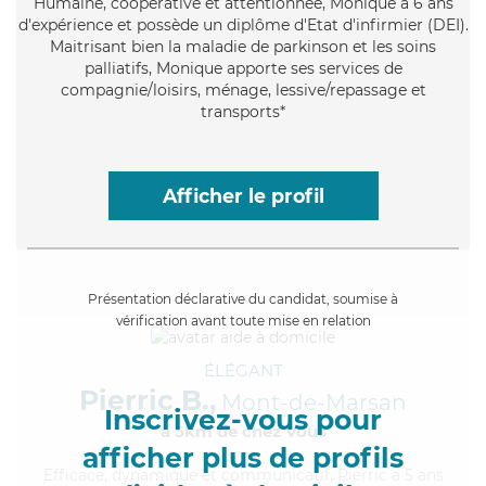
Humaine
, coopérative et attentionnée, Monique a 6 ans
d'expérience et possède un diplôme d'Etat d'infirmier (DEI).
Maitrisant bien la maladie de parkinson et les soins
palliatifs, Monique apporte ses services de
compagnie/loisirs, ménage, lessive/repassage et
transports*
Afficher le profil
Présentation déclarative du candidat, soumise à
vérification avant toute mise en relation
ÉLÉGANT
Pierric B.,
Mont-de-Marsan
Inscrivez-vous pour
à 5km de chez Vous
afficher plus de profils
Efficace
, dynamique et communicatif, Pierric a 5 ans