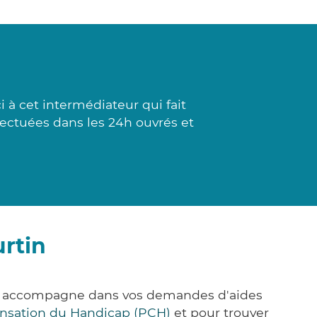
à cet intermédiateur qui fait
ffectuées dans les 24h ouvrés et
rtin
ous accompagne dans vos demandes d'aides
nsation du Handicap (PCH)
et pour trouver