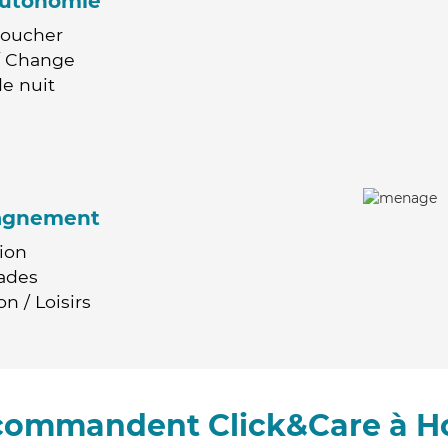
'autonomie
Coucher
 / Change
e nuit
agnement
ion
ades
n / Loisirs
ecommandent Click&Care à H