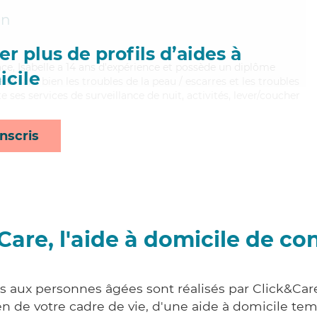
in
r plus de profils d’aides à
ace, Isabelle a 14 ans d'expérience et possède un diplôme
cile
itrisant bien les troubles de la peau / escarres et les troubles
 ses services de surveillance de nuit, activités, lever/coucher
nscris
Care, l'aide à domicile de co
es aux personnes âgées sont réalisés par Click&Care
 de votre cadre de vie, d'une aide à domicile tem