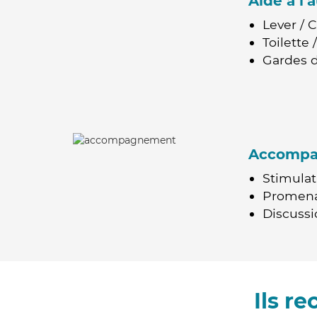
Aide à l
Lever / 
Toilette
Gardes d
Accomp
Stimulat
Promen
Discussio
Ils r