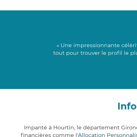
« Une impressionnante céléri
tout pour trouver le profil le 
Inf
Impanté à Hourtin, le département Giron
financières comme
l'Allocation Personna