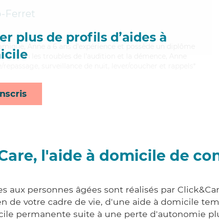
-Ferret
r plus de profils d’aides à
amique, Anne a 6 ans d'expérience et possède un diplôme
cile
isant bien les troubles de l'audition et la démence, Anne
e/repassage, surveillance de nuit, lever/coucher et rappels*
nscris
Care, l'aide à domicile de co
es aux personnes âgées sont réalisés par Click&Ca
 de votre cadre de vie, d'une aide à domicile tem
cile permanente suite à une perte d'autonomie pl