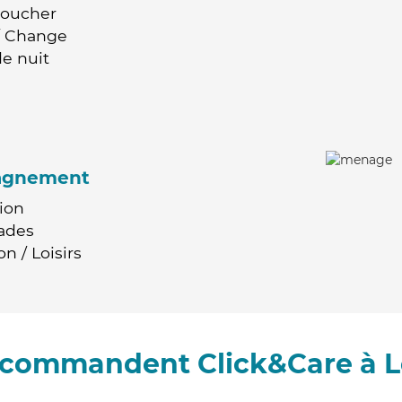
Coucher
 / Change
e nuit
agnement
ion
ades
n / Loisirs
recommandent Click&Care à 