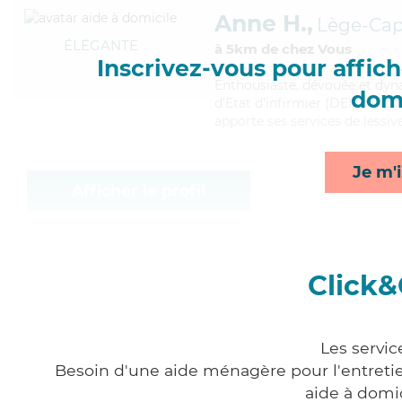
Anne H.,
Lège-Cap
ÉLÉGANTE
à 5km de chez Vous
Inscrivez-vous pour affiche
Enthousiaste
, dévouée et dyn
domi
d'Etat d'infirmier (DEI). Maitr
apporte ses services de lessiv
Je m'i
Afficher le profil
Click&
Les servic
Besoin d'une aide ménagère pour l'entretien
aide à domi