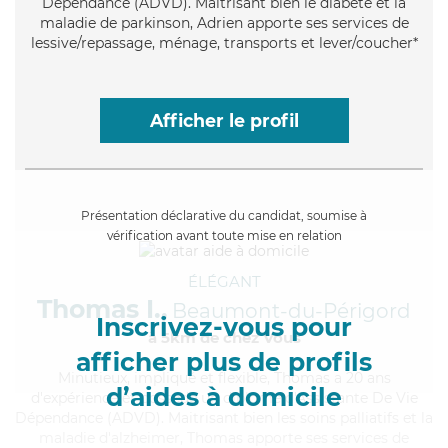
Dépendance (ADVD). Maitrisant bien le diabète et la
maladie de parkinson, Adrien apporte ses services de
lessive/repassage, ménage, transports et lever/coucher*
Afficher le profil
Présentation déclarative du candidat, soumise à
vérification avant toute mise en relation
ÉLÉGANT
Thomas I.,
Beaumont-du-Périgord
Inscrivez-vous pour
à 5km de chez Vous
afficher plus de profils
Minutieux
, impliqué et flexible, Thomas a 20 ans
d’aides à domicile
d'expérience et possède un diplôme d'Assistante De Vie
Dépendance (ADVD). Maitrisant bien les soins palliatifs et la
maladie d'alzheimer, Thomas apporte ses services de