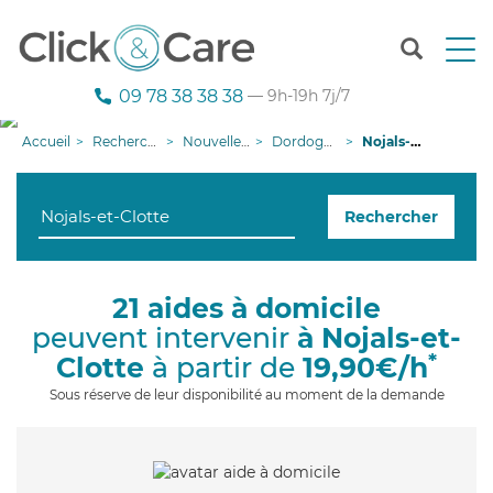
T
o
g
09 78 38 38 38
— 9h-19h 7j/7
g
l
Accueil
Recherche aide à domicile
Nouvelle-Aquitaine
Dordogne
Nojals-et-Clotte
e
n
a
Rechercher
v
i
g
a
21 aides à domicile
t
peuvent intervenir
à Nojals-et-
i
o
*
Clotte
à partir de
19,90€/h
n
Sous réserve de leur disponibilité au moment de la demande