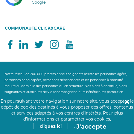
Google
COMMUNAUTÉ CLICK&CARE
Notre réseau de 200 000 professionnels soignants assiste les personnes âgées,
personnes handicapées, personnes dépendantes et les personnes à mobilité
réduite au domicile des personnes ou en structure. Nos aides à domicile, aides-
soignantes et auxiliaires de vie accompagnent leurs bénéficiaires partout en
France pour les gestes et actes essentiels de la vie quotidienne. Un besoin de
En poursuivant votre navigation sur notre site, vous acceptez le
✕
maintien à domicile ? Nos auxiliaires de vie proposent leurs services d'aide à la
dépôt de cookies destinés à vous proposer des offres, contenus
personne : maintien du lien social, aide au lever, aide au coucher, aide
et services adaptés à vos centres d’intérêts.
Pour plus
ménagère, aide à la toilette, aide à l'habillage, préparation des repas, aide à la
d’informations et paramétrer vos cookies,
prise des repas, garde de jour et garde de nuit à la personne aidée. Notre service
J'accepte
cliquez ici
.
d'aide à la personne accompagne le maintien à domicile et le retour à domicile
après hospitalisation. Click&Care ouvre droit à des aides financières telles que